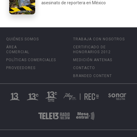
asesinato de reportera en México
QUIÉNES SOMOS
TRABAJA CON NOSOTROS
ÁREA
CERTIFICADO DE
COMERCIAL
HONORARIOS 2012
POLÍTICAS COMERCIALES
MEDICIÓN ANTENAS
PROVEEDORES
CONTACTO
BRANDED CONTENT