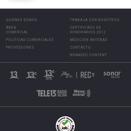
QUIÉNES SOMOS
TRABAJA CON NOSOTROS
ÁREA
CERTIFICADO DE
COMERCIAL
HONORARIOS 2012
POLÍTICAS COMERCIALES
MEDICIÓN ANTENAS
PROVEEDORES
CONTACTO
BRANDED CONTENT