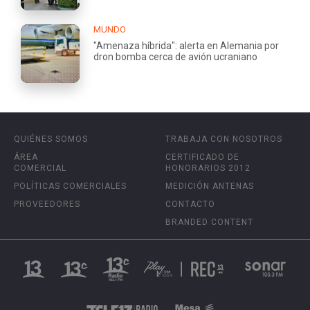
MUNDO
"Amenaza híbrida": alerta en Alemania por
dron bomba cerca de avión ucraniano
QUIÉNES SOMOS
TRABAJA CON NOSOTROS
ÁREA
CERTIFICADO DE
COMERCIAL
HONORARIOS 2012
POLÍTICAS COMERCIALES
MEDICIÓN ANTENAS
PROVEEDORES
CONTACTO
BRANDED CONTENT