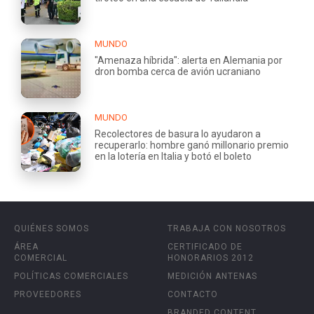
MUNDO
"Amenaza híbrida": alerta en Alemania por
dron bomba cerca de avión ucraniano
MUNDO
Recolectores de basura lo ayudaron a
recuperarlo: hombre ganó millonario premio
en la lotería en Italia y botó el boleto
QUIÉNES SOMOS
TRABAJA CON NOSOTROS
ÁREA
CERTIFICADO DE
COMERCIAL
HONORARIOS 2012
POLÍTICAS COMERCIALES
MEDICIÓN ANTENAS
PROVEEDORES
CONTACTO
BRANDED CONTENT