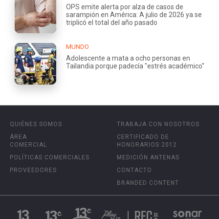
OPS emite alerta por alza de casos de
sarampión en América: A julio de 2026 ya se
triplicó el total del año pasado
MUNDO
Adolescente a mata a ocho personas en
Tailandia porque padecía "estrés académico"
QUIÉNES SOMOS
TRABAJA CON NOSOTROS
ÁREA
CERTIFICADO DE
COMERCIAL
HONORARIOS 2012
POLÍTICAS COMERCIALES
MEDICIÓN ANTENAS
PROVEEDORES
CONTACTO
BRANDED CONTENT