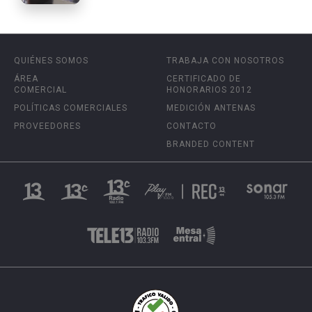
QUIÉNES SOMOS
TRABAJA CON NOSOTROS
ÁREA
CERTIFICADO DE
COMERCIAL
HONORARIOS 2012
POLÍTICAS COMERCIALES
MEDICIÓN ANTENAS
PROVEEDORES
CONTACTO
BRANDED CONTENT