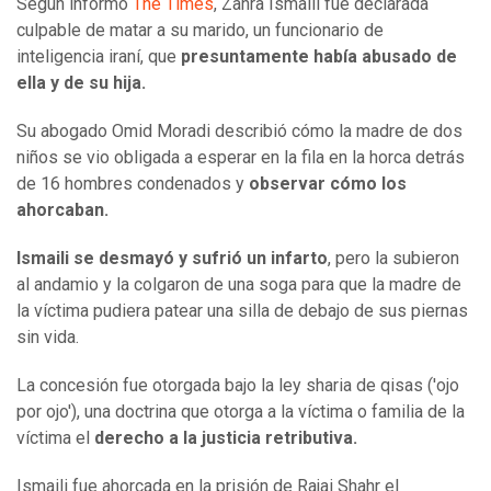
Según informó
The Times
, Zahra Ismaili fue declarada
culpable de matar a su marido, un funcionario de
inteligencia iraní, que
presuntamente había abusado de
ella y de su hija.
Su abogado Omid Moradi describió cómo la madre de dos
niños se vio obligada a esperar en la fila en la horca detrás
de 16 hombres condenados y
observar cómo los
ahorcaban.
Ismaili se desmayó y sufrió un infarto
, pero la subieron
al andamio y la colgaron de una soga para que la madre de
la víctima pudiera patear una silla de debajo de sus piernas
sin vida.
La concesión fue otorgada bajo la ley sharia de qisas ('ojo
por ojo'), una doctrina que otorga a la víctima o familia de la
víctima el
derecho a la justicia retributiva.
Ismaili fue ahorcada en la prisión de Rajai Shahr el