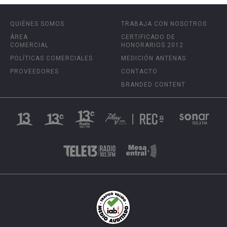
QUIÉNES SOMOS
TRABAJA CON NOSOTROS
ÁREA
CERTIFICADO DE
COMERCIAL
HONORARIOS 2012
POLÍTICAS COMERCIALES
MEDICIÓN ANTENAS
PROVEEDORES
CONTACTO
BRANDED CONTENT