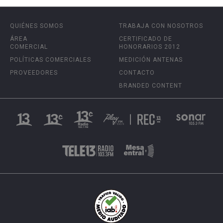
QUIÉNES SOMOS
TRABAJA CON NOSOTROS
ÁREA
CERTIFICADO DE
COMERCIAL
HONORARIOS 2012
POLÍTICAS COMERCIALES
MEDICIÓN ANTENAS
PROVEEDORES
CONTACTO
BRANDED CONTENT