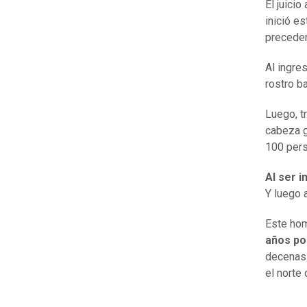
El juicio
inició e
preceden
Al ingres
rostro ba
Luego, t
cabeza g
100 pers
Al ser i
Y luego 
Este ho
años po
decenas 
el norte 