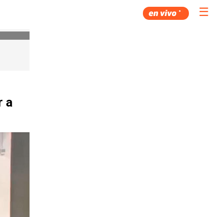
☰
r a