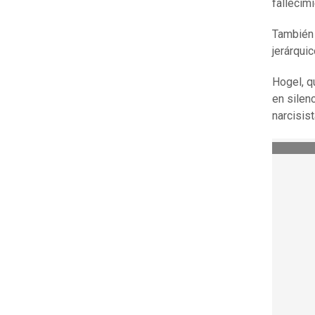
fallecim
También 
jerárqui
Hogel, q
en silen
narcisis