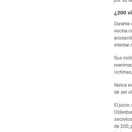
por su la
¿200 v
Durante 
vecina c
acusació
intentar 
Sus moti
reanimaci
victimas
Nunca ex
de ser e
El juici
Oldenbur
secretos
de 200, 