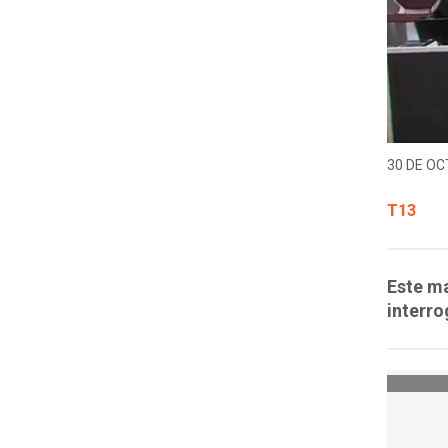
30 DE OC
T13
Este ma
interro