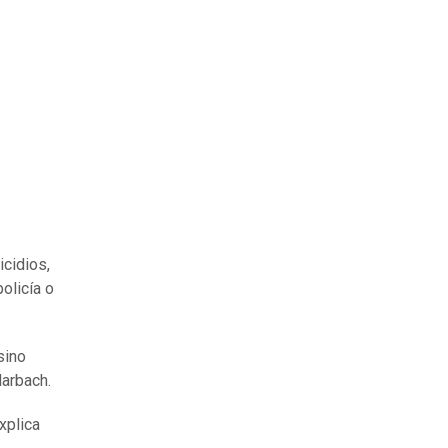
cidios,
olicía o
sino
Marbach.
explica