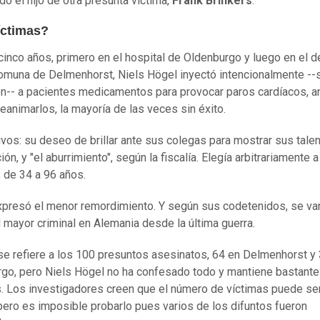
do el hijo de otra presunta víctima,
Frank Brinkers
.
íctimas?
cinco años, primero en el hospital de Oldenburgo y luego en el d
omuna de Delmenhorst, Niels Högel inyectó intencionalmente --
n-- a pacientes medicamentos para provocar paros cardíacos, a
reanimarlos, la mayoría de las veces sin éxito.
vos: su deseo de brillar ante sus colegas para mostrar sus tale
ón, y "el aburrimiento", según la fiscalía. Elegía arbitrariamente 
, de 34 a 96 años.
presó el menor remordimiento. Y según sus codetenidos, se va
l mayor criminal en Alemania desde la última guerra.
o se refiere a los 100 presuntos asesinatos, 64 en Delmenhorst y
go, pero Niels Högel no ha confesado todo y mantiene bastant
. Los investigadores creen que el número de víctimas puede se
pero es imposible probarlo pues varios de los difuntos fueron