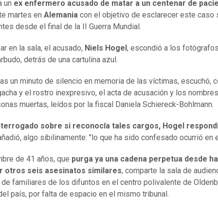
 a un
ex enfermero acusado de matar a un centenar de paci
ste martes en
Alemania
con el objetivo de esclarecer este caso 
tes desde el final de la II Guerra Mundial.
ar en la sala, el acusado,
Niels Hogel
, escondió a los fotógrafo
rbudo, detrás de una cartulina azul.
ras un minuto de silencio en memoria de las víctimas, escuchó, c
acha y el rostro inexpresivo, el acta de acusación y los nombres
onas muertas, leídos por la fiscal Daniela Schiereck-Bohlmann.
nterrogado sobre si reconocía tales cargos, Hogel respondi
añadió, algo sibilinamente: "lo que ha sido confesado ocurrió en 
mbre de 41 años, que
purga ya una cadena perpetua desde ha
r otros seis asesinatos similares
, comparte la sala de audien
de familiares de los difuntos en el centro polivalente de Oldenb
del país, por falta de espacio en el mismo tribunal.