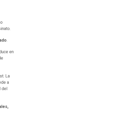
no
inato.
lado
.
oduce en
de
st. La
ede a
 del
ales,