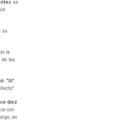
entes
se
sin
s su
on la
 de las
ó: "Sí"
.
efecto".
ce diez
cia con
urgo, en