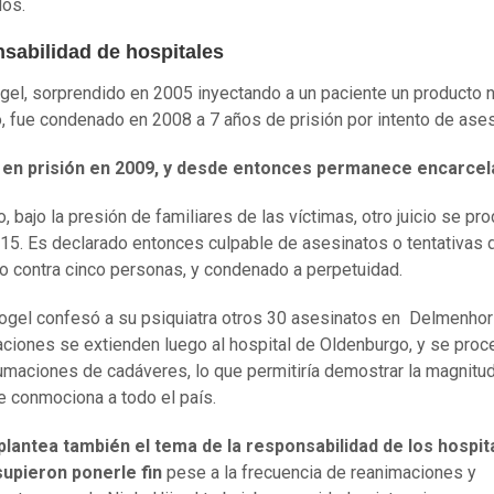
dos.
sabilidad de hospitales
gel, sorprendido en 2005 inyectando a un paciente un producto 
o, fue condenado en 2008 a 7 años de prisión por intento de ases
 en prisión en 2009, y desde entonces permanece encarce
, bajo la presión de familiares de las víctimas, otro juicio se pr
5. Es declarado entonces culpable de asesinatos o tentativas 
o contra cinco personas, y condenado a perpetuidad.
gel confesó a su psiquiatra otros 30 asesinatos en Delmenhor
aciones se extienden luego al hospital de Oldenburgo, y se proc
maciones de cadáveres, lo que permitiría demostrar la magnitud
e conmociona a todo el país.
plantea también el tema de la responsabilidad de los hospit
supieron ponerle fin
pese a la frecuencia de reanimaciones y