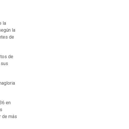
e la
según la
ntes de
ntos de
a sus
nagloria
 36 en
es
r de más