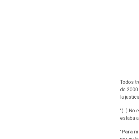
Todos tr
de 2000 
la justic
"(...) N
estaba a
"
Para mí