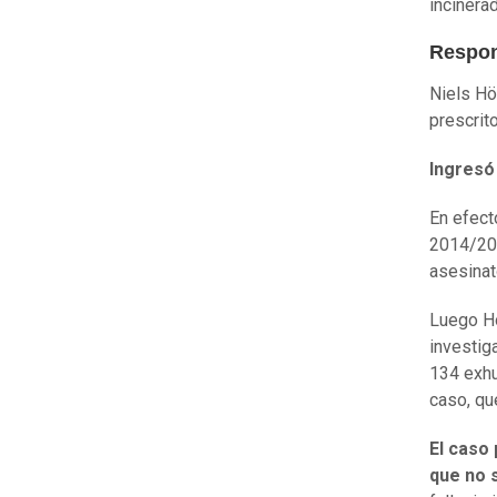
incinera
Respon
Niels Hö
prescrit
Ingresó
En efecto
2014/201
asesinat
Luego Ho
investig
134 exhu
caso, qu
El caso 
que no 