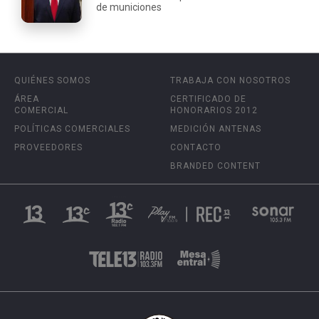
de municiones
QUIÉNES SOMOS
TRABAJA CON NOSOTROS
ÁREA
CERTIFICADO DE
COMERCIAL
HONORARIOS 2012
POLÍTICAS COMERCIALES
MEDICIÓN ANTENAS
PROVEEDORES
CONTACTO
BRANDED CONTENT