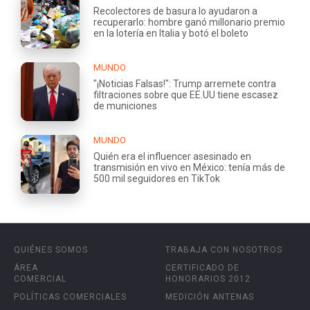
Recolectores de basura lo ayudaron a
recuperarlo: hombre ganó millonario premio
en la lotería en Italia y botó el boleto
MUNDO
"¡Noticias Falsas!": Trump arremete contra
filtraciones sobre que EE.UU tiene escasez
de municiones
MUNDO
Quién era el influencer asesinado en
transmisión en vivo en México: tenía más de
500 mil seguidores en TikTok
QUIÉNES SOMOS
TRABAJA CON NOSOTROS
ÁREA
CERTIFICADO DE
COMERCIAL
HONORARIOS 2012
POLÍTICAS COMERCIALES
MEDICIÓN ANTENAS