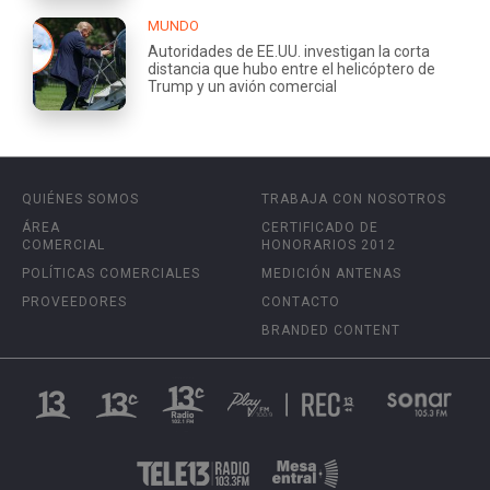
MUNDO
Autoridades de EE.UU. investigan la corta
distancia que hubo entre el helicóptero de
Trump y un avión comercial
QUIÉNES SOMOS
TRABAJA CON NOSOTROS
ÁREA
CERTIFICADO DE
COMERCIAL
HONORARIOS 2012
POLÍTICAS COMERCIALES
MEDICIÓN ANTENAS
PROVEEDORES
CONTACTO
BRANDED CONTENT