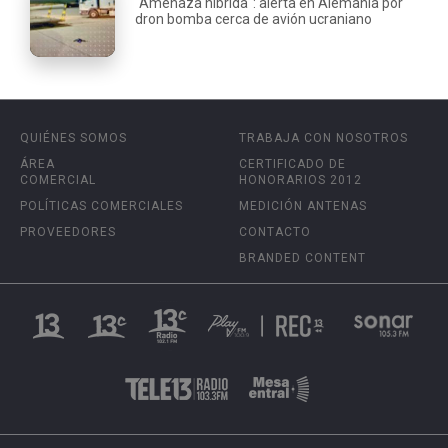
"Amenaza híbrida": alerta en Alemania por
dron bomba cerca de avión ucraniano
QUIÉNES SOMOS
TRABAJA CON NOSOTROS
ÁREA
CERTIFICADO DE
COMERCIAL
HONORARIOS 2012
POLÍTICAS COMERCIALES
MEDICIÓN ANTENAS
PROVEEDORES
CONTACTO
BRANDED CONTENT