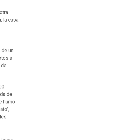
otra
, la casa
 de un
otos a
s de
000
ída de
de humo
ato",
les.
ligera,