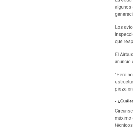
algunos 
generaci
Los avio
inspecci
que resp
El Airbu
anunció 
"Pero no
estructu
pieza en
- ¿Cuále
Circunscr
máximo d
técnicos