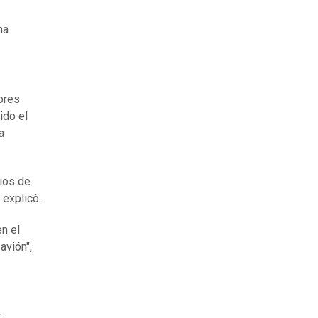
ha
dores
ido el
a
cios de
 explicó.
n el
avión",
r