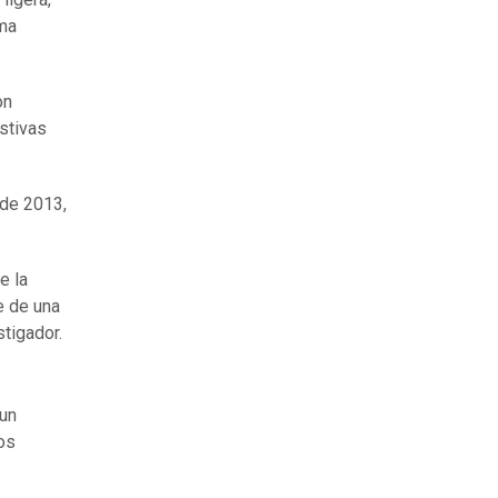
ima
on
stivas
 de 2013,
e la
e de una
stigador.
 un
os