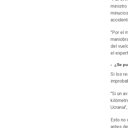
ministro
minucios
accident
"Por el 
maniobra
del vuel
el exper
- ¿Se pu
Si los r
improbab
"Si un a
kilómetr
Ucrania",
Esto no 
antes de