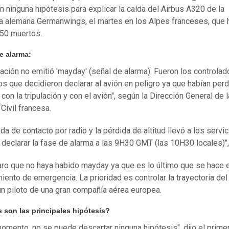
n ninguna hipótesis para explicar la caída del Airbus A320 de la
a alemana
Germanwings
, el martes en los Alpes franceses, que 
50 muertos.
e alarma:
ulación no emitió 'mayday' (señal de alarma). Fueron los controla
os que decidieron declarar al avión en peligro ya que habían perd
con la tripulación y con el avión", según la Dirección General de l
Civil francesa.
da de contacto por radio y la pérdida de altitud llevó a los servi
a declarar la fase de alarma a las 9H30 GMT (las 10H30 locales)",
aro que no haya habido mayday ya que es lo último que se hace e
iento de emergencia. La prioridad es controlar la trayectoria del 
un piloto de una gran compañía aérea europea.
s son las principales hipótesis?
momento, no se puede descartar ninguna hipótesis", dijo el prime