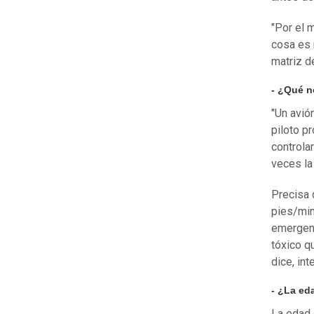
"Por el 
cosa es 
matriz d
- ¿Qué n
"Un avió
piloto p
controla
veces la
Precisa 
pies/min
emergenc
tóxico qu
dice, in
- ¿La ed
La edad d