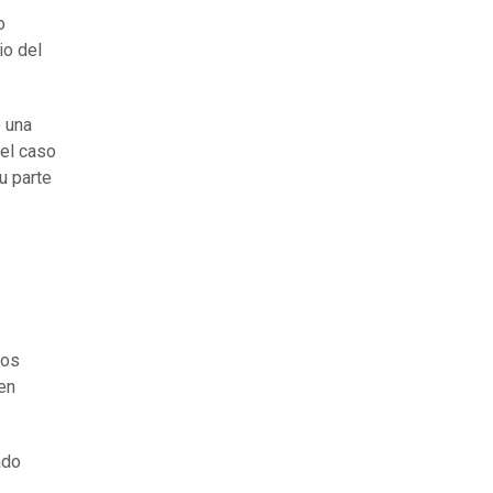
o
io del
e una
 el caso
u parte
ios
en
ado