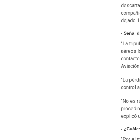
descarta
compañí
dejado 1
- Señal d
"La trip
aéreos l
contacto 
Aviación 
"La pérdi
control 
"No es r
procedim
explicó 
- ¿Cuále
"Por el 