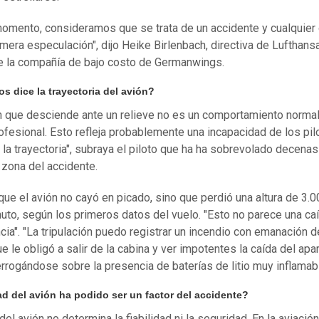
momento, consideramos que se trata de un accidente y cualquier 
mera especulación", dijo Heike Birlenbach, directiva de Lufthansa
e la compañía de bajo costo de
Germanwings
.
os dice la trayectoria del avión?
n que desciende ante un relieve no es un comportamiento normal
rofesional. Esto refleja probablemente una incapacidad de los pil
r la trayectoria", subraya el piloto que ha ha sobrevolado decena
 zona del accidente.
que el avión no cayó en picado, sino que perdió una altura de 3.
uto, según los primeros datos del vuelo. "Esto no parece una ca
ia". "La tripulación puedo registrar un incendio con emanación 
e le obligó a salir de la cabina y ver impotentes la caída del apar
terrogándose sobre la presencia de baterías de litio muy inflamab
ad del avión ha podido ser un factor del accidente?
el avión no determina la fiabilidad ni la seguridad. En la aviación 