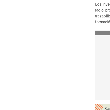
Los inve
radio, p
trazabil
formación
Se