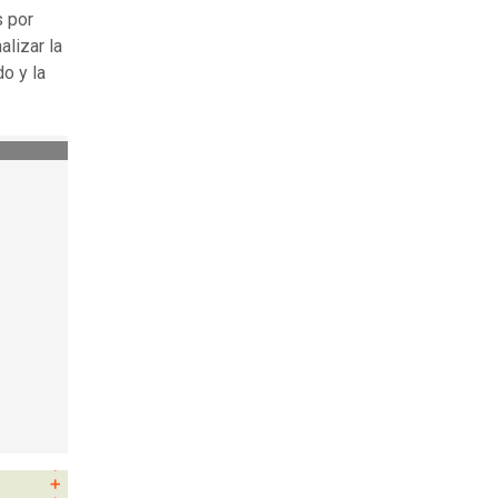
s por
alizar la
o y la