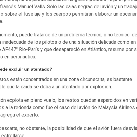
 francés Manuel Valls. Sólo las cajas negras del avión y un trabaj
o sobre el fuselaje y los cuerpos permitirán elaborar un escenar
e.
momento, puede tratarse de un problema técnico, o no técnico, d
 inadecuada de los pilotos o de una situación delicada como en
o AF447" Rio-París y que desapareció en Atlántico, resume por s
to en aeronáutica.
ede excluir un atentado?
estos están concentrados en una zona circunscrita, es bastante
le que la caída se deba a un atentado por explosión.
vión explota en pleno vuelo, los restos quedan esparcidos en var
os a la redonda como fue el caso del avión de Malaysia Airlines 
 agrega el experto.
descarta, no obstante, la posibilidad de que el avión fuera desvi
 estrellarse.