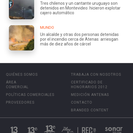
Tres chilenos y un cantante uruguayo son
detenidos en Montevideo: hicieron explotar
cajero automático
MUNDO
Un alcalde y otras dos personas detenidas
por el incendio cerca de Atenas: arriesgan
más de diez años de cárcel
QUIÉNES SOMOS
TRABAJA CON NOSOTROS
ÁREA
CERTIFICADO DE
COMERCIAL
HONORARIOS 2012
POLÍTICAS COMERCIALES
MEDICIÓN ANTENAS
PROVEEDORES
CONTACTO
BRANDED CONTENT