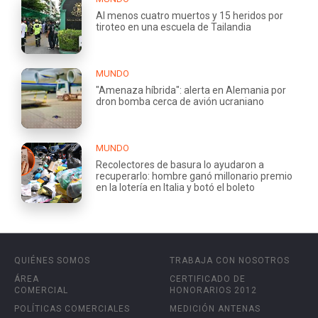
Al menos cuatro muertos y 15 heridos por
tiroteo en una escuela de Tailandia
MUNDO
"Amenaza híbrida": alerta en Alemania por
dron bomba cerca de avión ucraniano
MUNDO
Recolectores de basura lo ayudaron a
recuperarlo: hombre ganó millonario premio
en la lotería en Italia y botó el boleto
QUIÉNES SOMOS
TRABAJA CON NOSOTROS
ÁREA
CERTIFICADO DE
COMERCIAL
HONORARIOS 2012
POLÍTICAS COMERCIALES
MEDICIÓN ANTENAS