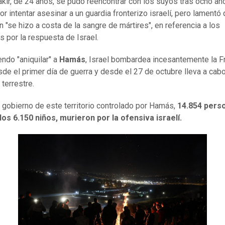
kir, de 24 años, se pudo reencontrar con los suyos tras ocho añ
or intentar asesinar a un guardia fronterizo israelí, pero lamentó
n "se hizo a costa de la sangre de mártires", en referencia a los
s por la respuesta de Israel.
ndo "aniquilar" a
Hamás
, Israel bombardea incesantemente la F
de el primer día de guerra y desde el 27 de octubre lleva a cab
 terrestre.
 gobierno de este territorio controlado por Hamás,
14.854 pers
los 6.150 niños, murieron por la ofensiva israelí.