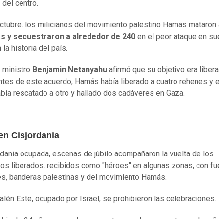
 del centro.
octubre, los milicianos del movimiento palestino Hamás mataron 
s y secuestraron a alrededor de 240
en el peor ataque en su
n la historia del país.
r ministro
Benjamin Netanyahu
afirmó que su objetivo era libera
ntes de este acuerdo, Hamás había liberado a cuatro rehenes y el
había rescatado a otro y hallado dos cadáveres en Gaza.
en Cisjordania
rdania ocupada, escenas de júbilo acompañaron la vuelta de los
ros liberados, recibidos como "héroes" en algunas zonas, con f
ales, banderas palestinas y del movimiento Hamás.
alén Este, ocupado por Israel, se prohibieron las celebraciones.