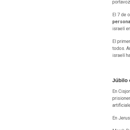
portavoz
El 7 de 
persona
israelí e
El prime
todos. A
israelí 
Júbilo 
En Cisjo
prisione
artifici
En Jerus