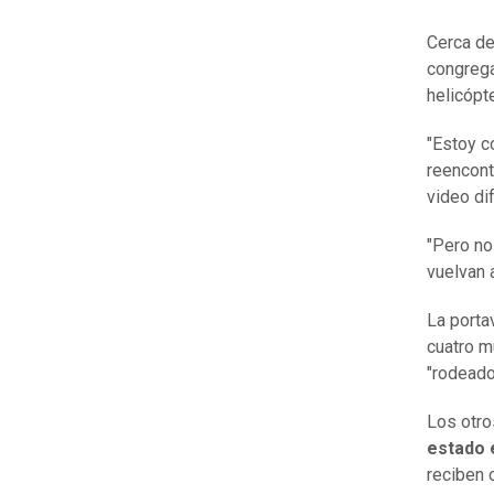
Cerca de
congrega
helicópt
"Estoy c
reencont
video di
"Pero no
vuelvan 
La porta
cuatro m
"rodeado
Los otro
estado 
reciben 