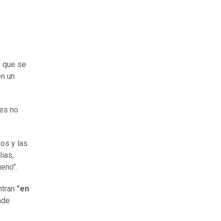
, que se
en un
nes no
ños y las
ias,
eno".
ntran
"en
nde