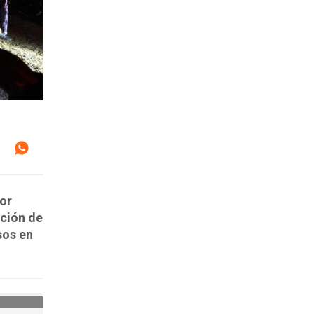
por
ación de
sos en