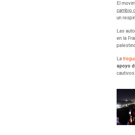
El movim
cambio d
un respi
Las auto
en la Fr
palestin
La
tregu
apoyo d
cautivos