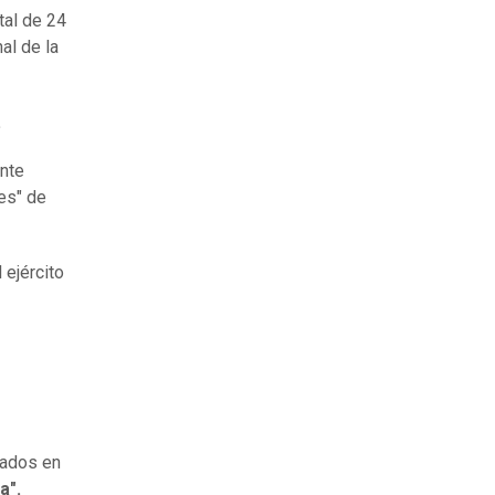
tal de 24
al de la
.
ente
les" de
ejército
tados en
a".