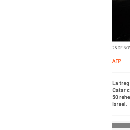
25 DE NO
AFP
La treg
Catar c
50 rehe
Israel.