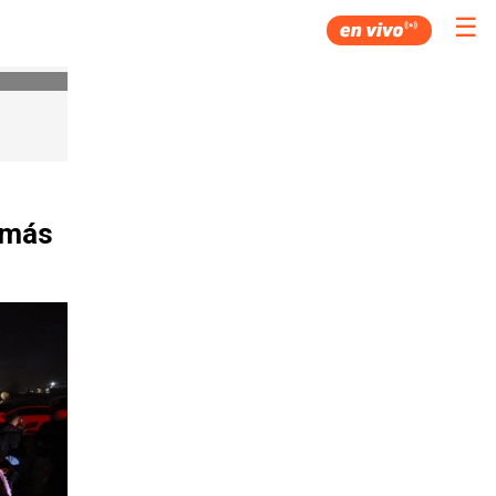
☰
 más