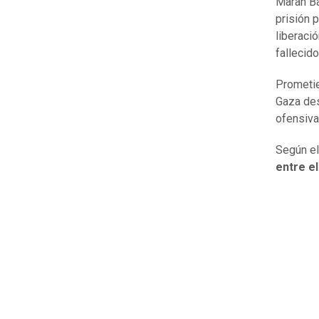
Marah Ba
prisión p
liberació
fallecido
Prometie
Gaza des
ofensiva
Según el
entre el