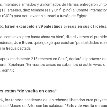
es, miembros armados y uniformados de Hamás entregaron un to
13 israelíes, diez tailandeses y un filipino) al Comité Internacion
a (CICR) para ser llevados a Israel a través de Egipto.
do,
Israel excarceló a 39 palestinos presos en sus cárceles
 el comienzo, pero hasta ahora va bien", dijo el viernes el presid
nidense,
Joe Biden
, quien juzgó que existían "posibilidades rea
r la tregua pactada.
aproximadamente 215 rehenes en Gaza", declaró el portavoz del 
 Doron Spielman. "En muchos casos no sabemos si están vivos o
, admitió.
s están "de vuelta en casa"
viv, los rostros sonrientes de los rehenes liberados eran proyec
da del Museo de Arte, con las palabras:
"Estoy de vuelta en cas