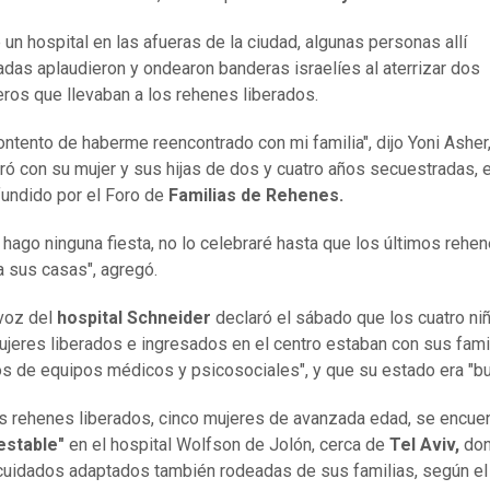
 un hospital en las afueras de la ciudad, algunas personas allí
das aplaudieron y ondearon banderas israelíes al aterrizar dos
eros que llevaban a los rehenes liberados.
ontento de haberme reencontrado con mi familia", dijo Yoni Asher
ró con su mujer y sus hijas de dos y cuatro años secuestradas, 
fundido por el Foro de
Familias de Rehenes.
 hago ninguna fiesta, no lo celebraré hasta que los últimos rehe
a sus casas", agregó.
voz del
hospital Schneider
declaró el sábado que los cuatro ni
ujeres liberados e ingresados en el centro estaban con sus famil
s de equipos médicos y psicosociales", y que su estado era "bu
s rehenes liberados, cinco mujeres de avanzada edad, se encue
estable"
en el hospital Wolfson de Jolón, cerca de
Tel Aviv,
do
cuidados adaptados también rodeadas de sus familias, según el