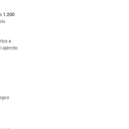
a
1.200
elo
rlos a
 ejército
uegos