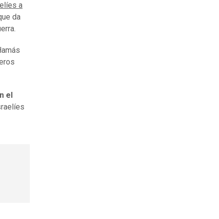
elíes a
que da
erra.
 Hamás
neros
n el
sraelíes