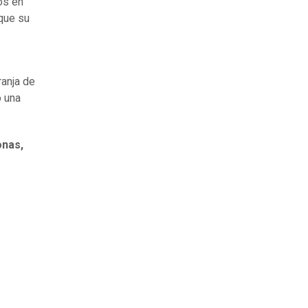
os en
 que su
ranja de
o una
onas,