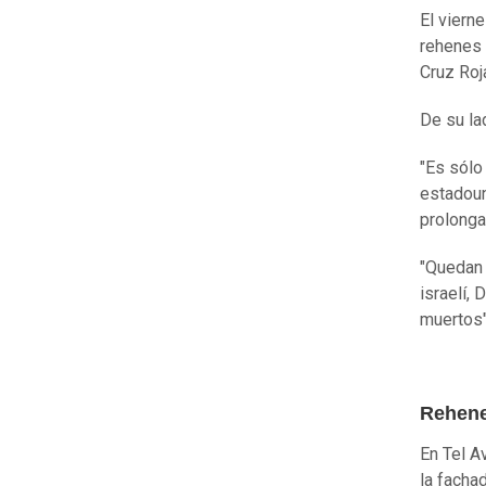
El viern
rehenes (
Cruz Roj
De su la
"Es sólo
estadou
prolonga
"Quedan 
israelí,
muertos"
Rehene
En Tel A
la facha