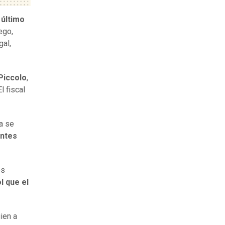
 último
ego,
gal,
 Piccolo
,
l fiscal
a se
entes
os
l que el
uien a