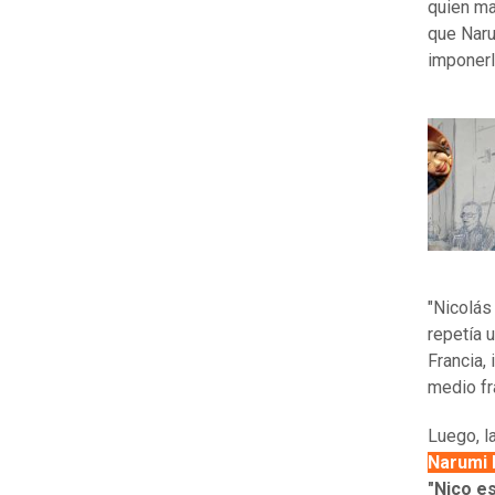
quien ma
que Naru
imponerle
"Nicolás
repetía 
Francia, 
medio f
Luego, l
Narumi 
"Nico e