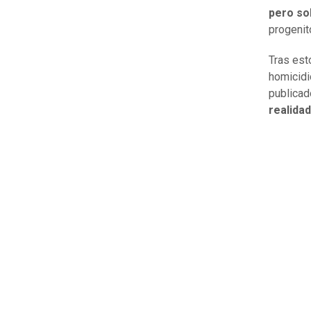
pero so
progenit
Tras esto
homicidi
publicad
realida