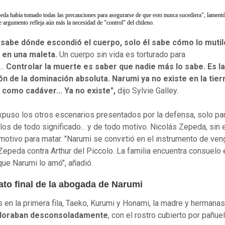
eda había tomado todas las precauciones para asegurarse de que esto nunca sucediera", lamentó
te argumento refleja aún más la necesidad de "control" del chileno.
l sabe dónde escondió el cuerpo, solo él sabe cómo lo mutil
 en una maleta.
Un cuerpo sin vida es torturado para
..
Controlar la muerte es saber que nadie más lo sabe. Es la
n de la dominación absoluta. Narumi ya no existe en la tierr
 como cadáver... Ya no existe",
dijo Sylvie Galley.
puso los otros escenarios presentados por la defensa, solo pa
los de todo significado... y de todo motivo. Nicolás Zepeda, sin
 motivo para matar. "Narumi se convirtió en el instrumento de ve
Zepeda contra Arthur del Piccolo. La familia encuentra consuelo 
que Narumi lo amó", añadió.
ato final de la abogada de Narumi
 en la primera fila, Taeko, Kurumi y Honami, la madre y hermana
lloraban desconsoladamente
, con el rostro cubierto por pañue