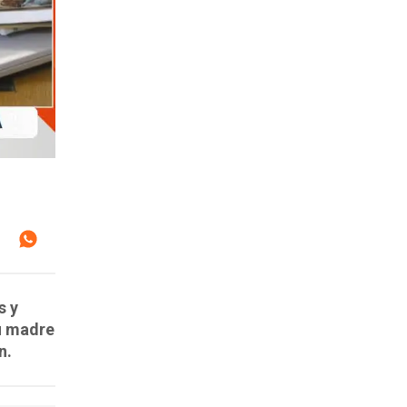
s y
su madre
n.