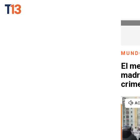
MUND
El me
madr
crim