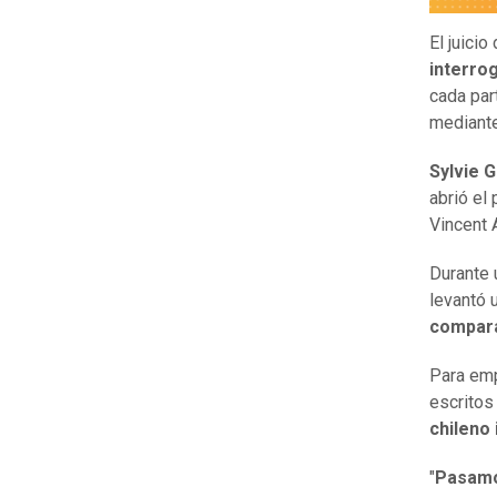
El juicio
interro
cada par
mediante
Sylvie G
abrió el 
Vincent 
Durante 
levantó 
compara
Para emp
escritos
chileno
"
Pasamos