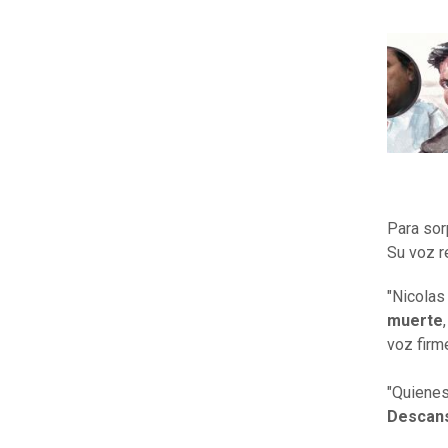
Para sor
Su voz r
"Nicolas
muerte
voz firm
"Quienes
Descans