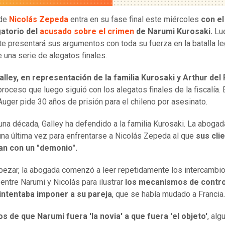
 de
Nicolás Zepeda
entra en su fase final este miércoles
con el
gatorio del
acusado sobre el crimen
de Narumi Kurosaki.
Lu
te presentará sus argumentos con toda su fuerza en la batalla le
 una serie de alegatos finales.
alley, en representación de la familia Kurosaki y Arthur del
proceso que luego siguió con los alegatos finales de la fiscalía. E
Auger pide 30 años de prisión para el chileno por asesinato.
una década, Galley ha defendido a la familia Kurosaki. La abogad
una última vez para enfrentarse a Nicolás Zepeda al que
sus cli
n con un "demonio".
ezar, la abogada comenzó a leer repetidamente los intercambi
 entre Narumi y Nicolás para ilustrar
los mecanismos de contro
 intentaba imponer a su pareja
, que se había mudado a Francia.
 de que Narumi fuera 'la novia' a que fuera 'el objeto'
, alg