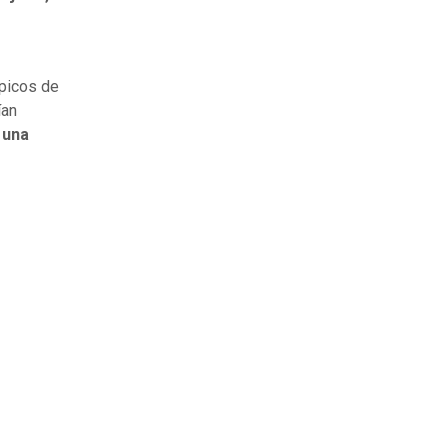
ípicos de
ían
 una