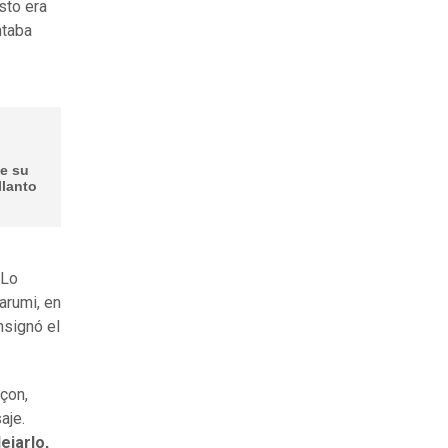
sto era
ntaba
de su
llanto
 Lo
arumi, en
nsignó el
çon,
aje.
ejarlo,