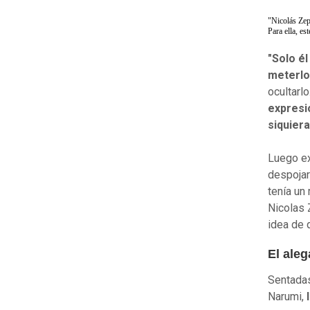
"Nicolás Zep
Para ella, es
"Solo é
meterlo
ocultarlo.
expresió
siquiera
Luego ex
despojar
tenía un
Nicolas 
idea de 
El aleg
Sentadas
Narumi,