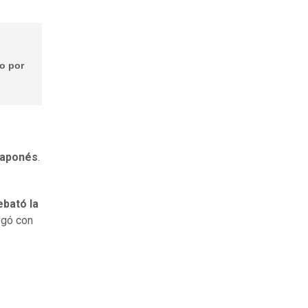
o por
 japonés
.
ebató la
egó con