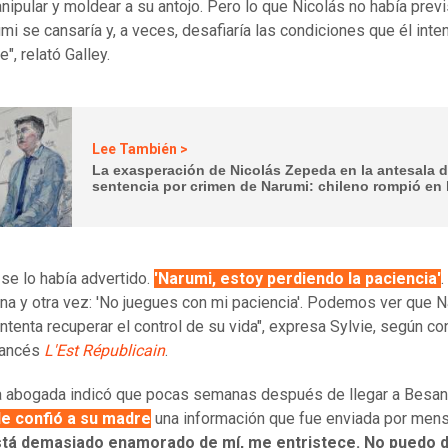
nipular y moldear a su antojo. Pero lo que Nicolás no había previ
mi se cansaría y, a veces, desafiaría las condiciones que él inte
", relató Galley.
Lee También >
La exasperación de Nicolás Zepeda en la antesala 
sentencia por crimen de Narumi: chileno rompió en 
 se lo había advertido.
'Narumi, estoy perdiendo la paciencia'
.
una y otra vez: 'No juegues con mi paciencia'. Podemos ver que N
intenta recuperar el control de su vida", expresa Sylvie, según co
rancés
L'Est Républicain
.
a abogada indicó que pocas semanas después de llegar a Besan
le confió a su madre
una información que fue enviada por mens
stá demasiado enamorado de mí, me entristece. No puedo d