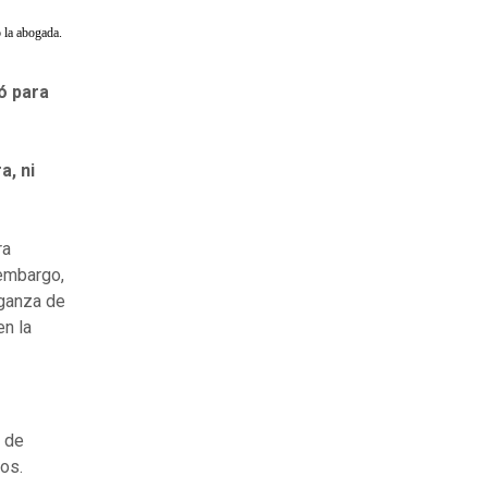
 la abogada.
ó para
a, ni
ra
 embargo,
nganza de
en la
s de
los.