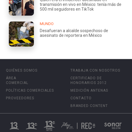
transmisión en vivo en México: tenía más de
500 mil seguidores en TikTok
MUNDO
Desafueran a alcalde sospechoso de
asesinato de reportera en México
QUIÉNES SOMOS
TRABAJA CON NOSOTROS
ÁREA
CERTIFICADO DE
COMERCIAL
HONORARIOS 2012
POLÍTICAS COMERCIALES
MEDICIÓN ANTENAS
PROVEEDORES
CONTACTO
BRANDED CONTENT