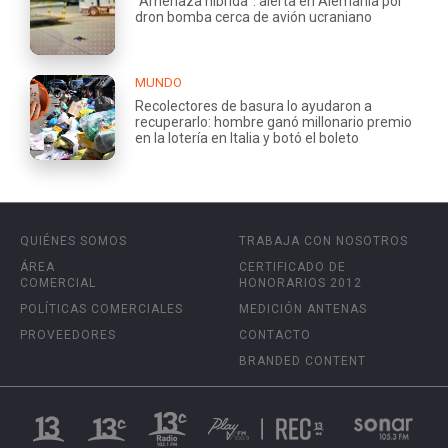
"Amenaza híbrida": alerta en Alemania por
dron bomba cerca de avión ucraniano
MUNDO
Recolectores de basura lo ayudaron a
recuperarlo: hombre ganó millonario premio
en la lotería en Italia y botó el boleto
QUIÉNES SOMOS
TRABAJA CON NOSOTROS
ÁREA
CERTIFICADO DE
COMERCIAL
HONORARIOS 2012
POLÍTICAS COMERCIALES
MEDICIÓN ANTENAS
PROVEEDORES
CONTACTO
BRANDED CONTENT