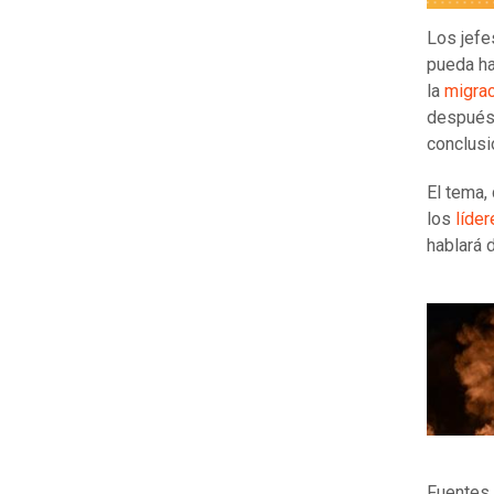
Los jefe
pueda ha
la
migra
después 
conclusi
El tema, 
los
líde
hablará 
Fuentes 