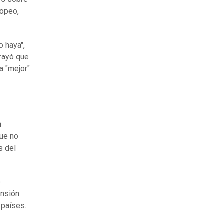
ropeo,
 haya",
brayó que
a "mejor"
n
que no
s del
e
ensión
 países.