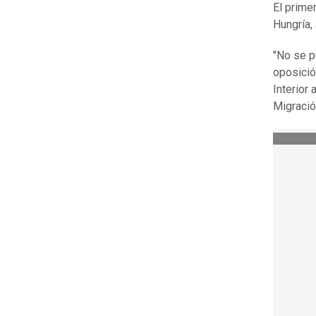
El prime
Hungría,
"No se p
oposició
Interior
Migració