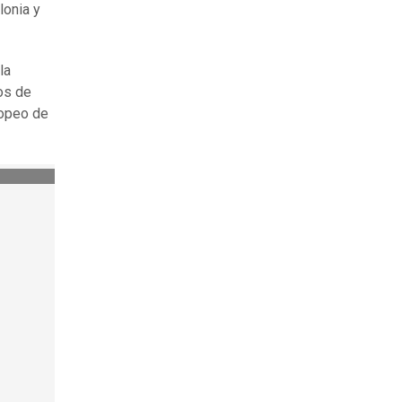
lonia y
la
os de
ropeo de