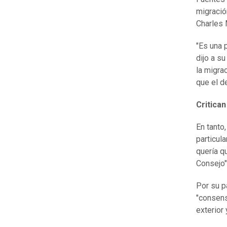
migració
Charles 
"Es una 
dijo a s
la migra
que el de
Critican
En tanto
particula
quería q
Consejo"
Por su pa
"consens
exterior