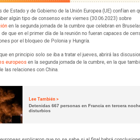
s de Estado y de Gobierno de la Unión Europea (UE) confían en 
ber algún tipo de consenso este viernes (30.06.2023) sobre
ción
en la segunda jornada de la cumbre que celebran en Brusela
de que en el primer día de la reunión no fueran capaces de cerra
ones por el bloqueo de Polonia y Hungría.
que en principio solo se iba a tratar el jueves, abrirá las discusi
res europeos
en la segunda jornada de la cumbre, en la que tamb
de las relaciones con China.
Lee También >
Detenidas 667 personas en Francia en tercera noch
disturbios
europeas explicaron que no se sabe si al final habrá conclusion