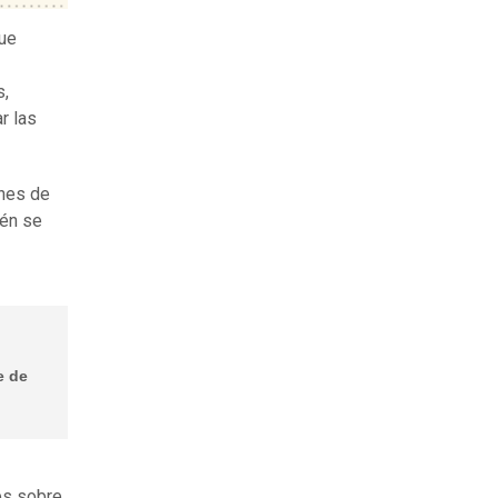
que
s,
r las
ones de
ién se
e de
es sobre