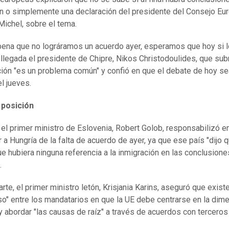
n o simplemente una declaración del presidente del Consejo Eu
Michel, sobre el tema.
pena que no lográramos un acuerdo ayer, esperamos que hoy si lo
u llegada el presidente de Chipre, Nikos Christodoulides, que su
ción "es un problema común" y confió en que el debate de hoy se
l jueves.
 posición
, el primer ministro de Eslovenia, Robert Golob, responsabilizó e
r a Hungría de la falta de acuerdo de ayer, ya que ese país "dijo 
ue hubiera ninguna referencia a la inmigración en las conclusione
.
rte, el primer ministro letón, Krisjania Karins, aseguró que exist
o" entre los mandatarios en que la UE debe centrarse en la dim
 y abordar "las causas de raíz" a través de acuerdos con terceros