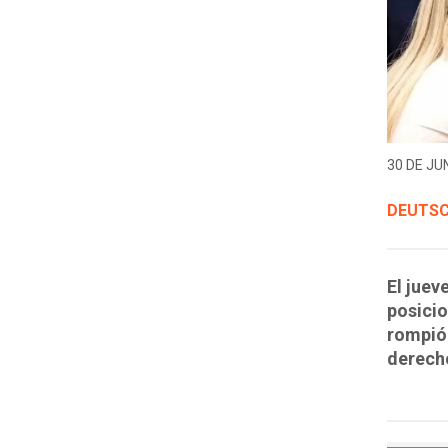
30 DE JUN
DEUTSC
El juev
posicio
rompió 
derecho