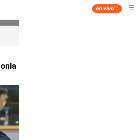
☰
lonia