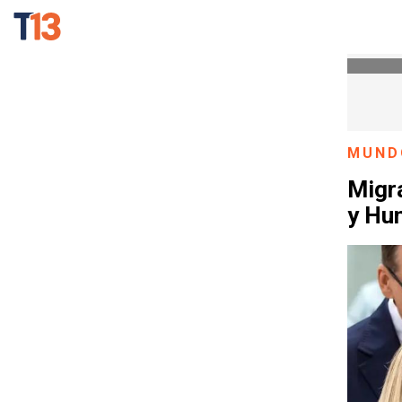
MUND
Migra
y Hu