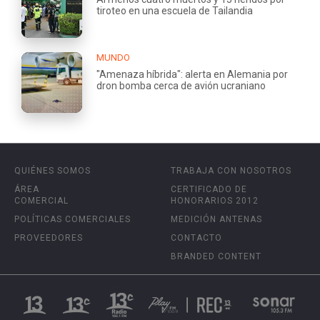
tiroteo en una escuela de Tailandia
MUNDO
"Amenaza híbrida": alerta en Alemania por
dron bomba cerca de avión ucraniano
QUIÉNES SOMOS
TRABAJA CON NOSOTROS
ÁREA
CERTIFICADO DE
COMERCIAL
HONORARIOS 2012
POLÍTICAS COMERCIALES
MEDICIÓN ANTENAS
PROVEEDORES
CONTACTO
BRANDED CONTENT