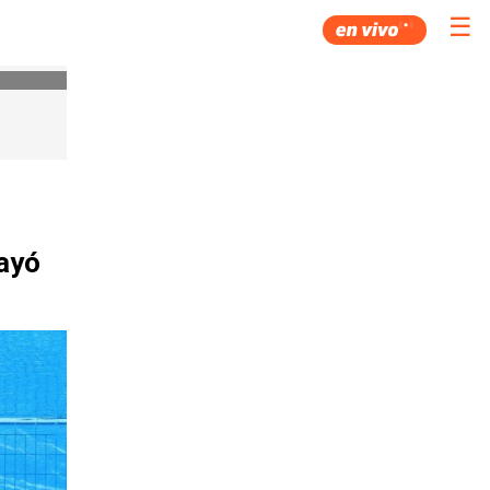
☰
ayó