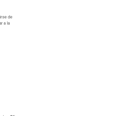
girse de
r a la