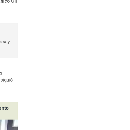
nico Oli
era y
os
siguió
ento