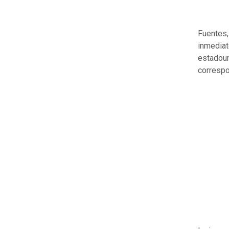
Fuentes,
inmediato
estadoun
correspo