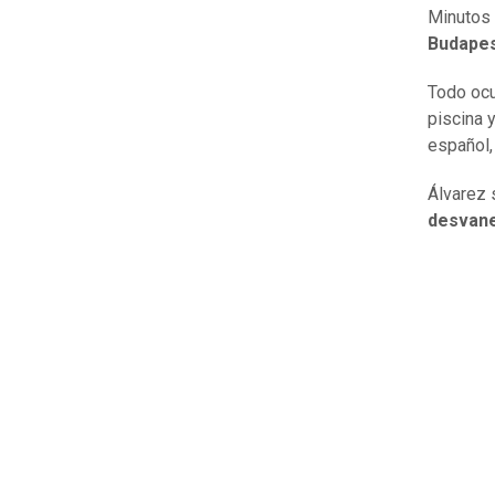
Minutos 
Budapes
Todo ocu
piscina 
español
Álvarez 
desvane