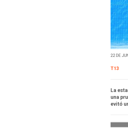
22 DE JUN
T13
La esta
una pru
evitó u