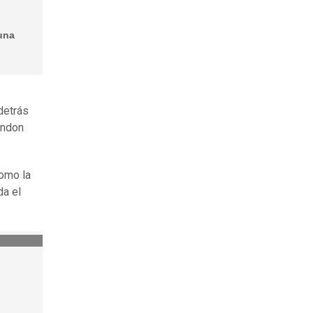
 una
 detrás
andon
como la
da el