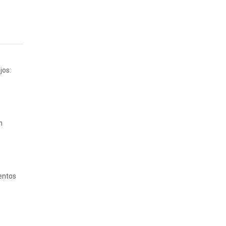
jos:
n
entos
n