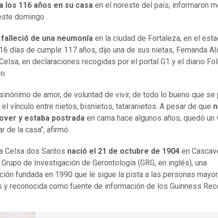
a los 116 años en su casa
en el noreste del país, informaron 
este domingo.
falleció de una neumonía
en la ciudad de Fortaleza, en el est
 16 días de cumplir 117 años, dijo una de sus nietas, Fernanda Al
Celsa, en declaraciones recogidas por el portal G1 y el diario Fo
o.
a sinónimo de amor, de voluntad de vivir, de todo lo bueno que se
 el vínculo entre nietos, bisnietos, tataranietos. A pesar de que
n
over y estaba postrada
en cama hace algunos años, quedó un 
r de la casa", afirmó.
a Celsa dos Santos
nació el 21 de octubre de 1904
en Cascave
 Grupo de Investigación de Gerontología (GRG, en inglés), una
ción fundada en 1990 que le sigue la pista a las personas mayo
 y reconocida como fuente de información de los Guinness Rec