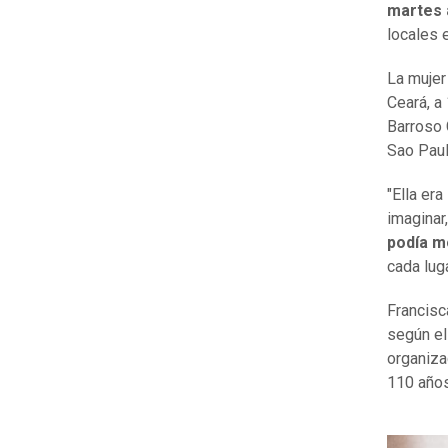
martes 
locales 
La mujer
Ceará, a
Barroso 
Sao Paul
"Ella er
imaginar,
podía m
cada luga
Francisc
según el
organiza
110 años