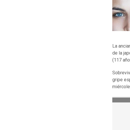
La ancia
de la ja
(117 año
Sobreviv
gripe es
miércole