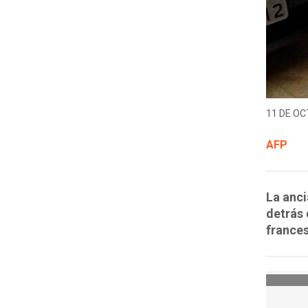
11 DE OC
AFP
La anci
detrás 
frances