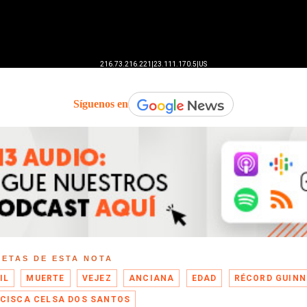
Síguenos en
UETAS DE ESTA NOTA
IL
MUERTE
VEJEZ
ANCIANA
EDAD
RÉCORD GUINN
CISCA CELSA DOS SANTOS