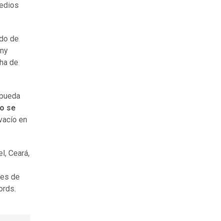
medios
ado de
iny
lha de
 pueda
o se
vacío en
l, Ceará,
res de
ords.