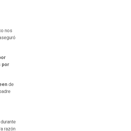
ico nos
 aseguró
por
 por
een
de
 padre
 durante
ra razón