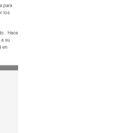
a para
r los
o... Hace
 a su
á en