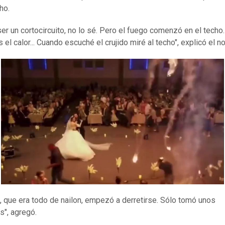
ho.
ser un cortocircuito, no lo sé. Pero el fuego comenzó en el techo.
el calor... Cuando escuché el crujido miré al techo", explicó el no
o, que era todo de nailon, empezó a derretirse. Sólo tomó unos
", agregó.