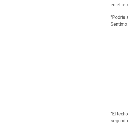
en el tec
"Podría 
Sentimos 
"El tech
segundos