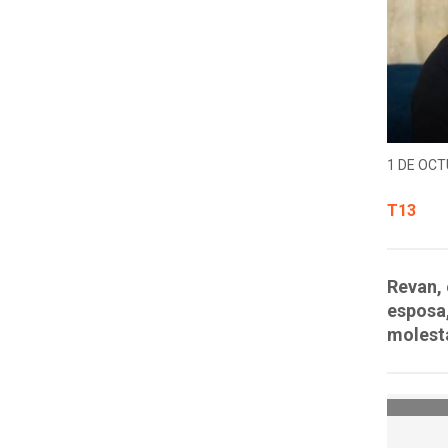
1 DE OCT
T13
Revan, 
esposa,
molesta