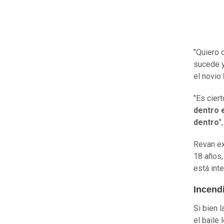
"Quiero 
sucede y
el novio
"Es cier
dentro 
dentro
"
Revan ex
18 años,
está int
Incendi
Si bien 
el baile 