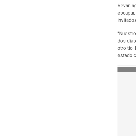
Revan ag
escapar,
invitado
"Nuestro
dos días
otro tío
estado c