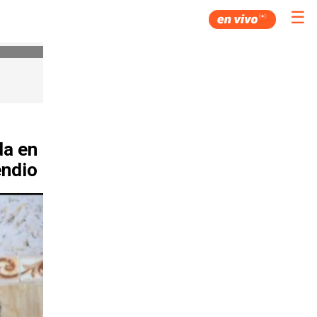
☰
da en
endio