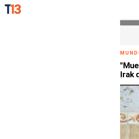
MUND
"Mue
Irak 