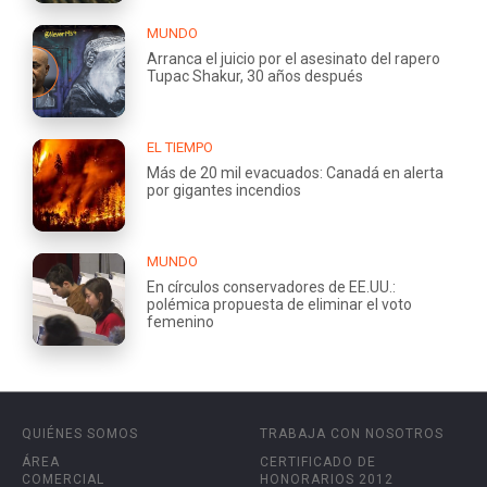
MUNDO
Arranca el juicio por el asesinato del rapero
Tupac Shakur, 30 años después
EL TIEMPO
Más de 20 mil evacuados: Canadá en alerta
por gigantes incendios
MUNDO
En círculos conservadores de EE.UU.:
polémica propuesta de eliminar el voto
femenino
QUIÉNES SOMOS
TRABAJA CON NOSOTROS
ÁREA
CERTIFICADO DE
COMERCIAL
HONORARIOS 2012