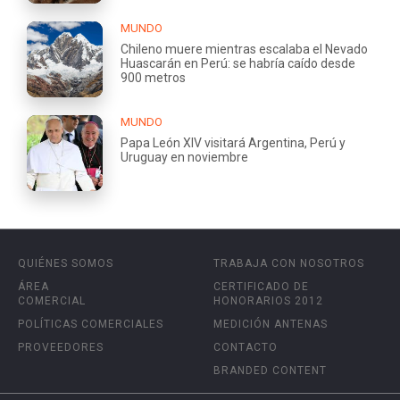
MUNDO
Chileno muere mientras escalaba el Nevado
Huascarán en Perú: se habría caído desde
900 metros
MUNDO
Papa León XIV visitará Argentina, Perú y
Uruguay en noviembre
QUIÉNES SOMOS
TRABAJA CON NOSOTROS
ÁREA
CERTIFICADO DE
COMERCIAL
HONORARIOS 2012
POLÍTICAS COMERCIALES
MEDICIÓN ANTENAS
PROVEEDORES
CONTACTO
BRANDED CONTENT