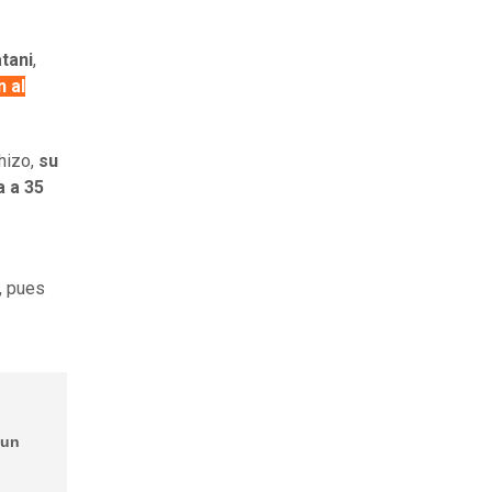
tani
,
n al
hizo,
su
a a 35
, pues
 un