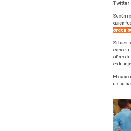
Twitter
Según r
quien fu
orden pú
Si bien 
caso se
años de
extranj
El caso
no se ha