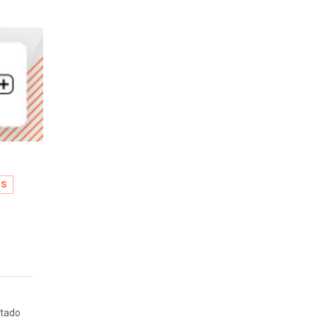
TS
ltado