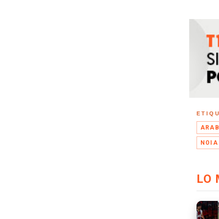
ETIQ
ARAB
NOIA
LO 