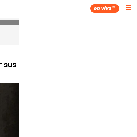
☰
r sus