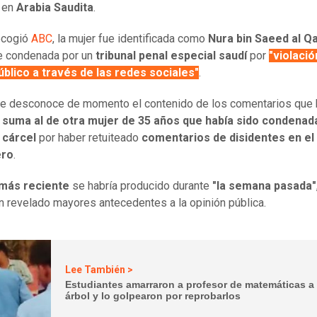
, en
Arabia Saudita
.
ecogió
ABC
, la mujer fue identificada como
Nura bin Saeed al Qa
e condenada por un
tribunal penal especial saudí
por
"violació
blico a través de las redes sociales"
.
se desconoce de momento el contenido de los comentarios que 
 suma al de otra mujer de 35 años que había sido condenad
 cárcel
por haber retuiteado
comentarios de disidentes en el
ero
.
 más reciente
se habría producido durante
"la semana pasada"
n revelado mayores antecedentes a la opinión pública.
Lee También >
Estudiantes amarraron a profesor de matemáticas a
árbol y lo golpearon por reprobarlos