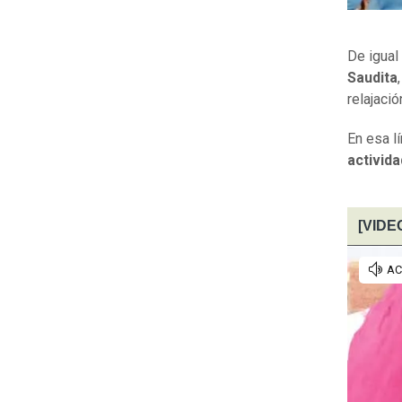
De igual
Saudita
relajació
En esa l
activid
[VIDEO