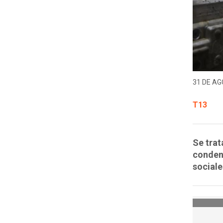
31 DE AG
T13
Se trat
condenó
sociale