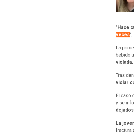
"Hace c
veces
"
,
La prime
bebido u
violada.
Tras den
violar 
El caso 
y se inf
dejados
La jove
fractura