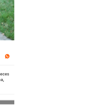
veces
ma,