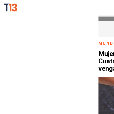
MUND
Mujer
Cuatr
veng