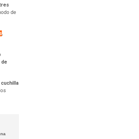
tres
odo de
s
,
o
 de
cuchilla
los
una