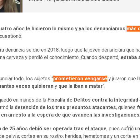
uatro años le hicieron lo mismo y ya los denunciamos
más d
 cuestionó.
ra denuncia se dio en 2018, luego que la joven denunciara que h
na cerveza y perdió el conocimiento. Cuando despertó,
estaba 
unciar todo, los sujetos "
prometieron vengarse
y juraron que
l
cuantas veces quisieran
y
que la iban a matar
".
quedó en manos de la
Fiscalía de Delitos contra la Integridad
ormó la
detención de los tres presuntos atacantes
, quienes
f
 en arresto a la espera de que avancen las investigaciones
n de 25 años debió ser operada tras el ataque
, pues sufrió u
 de pelvis; cortes en su rostro, heridas, hematomas y un corte en 