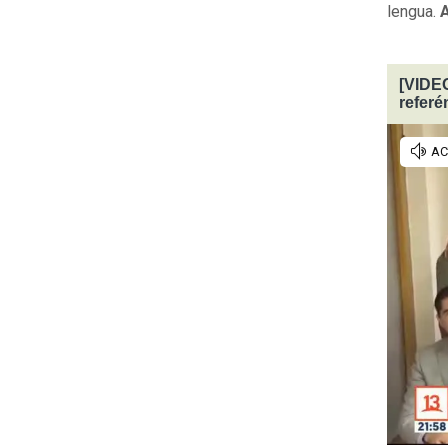
lengua.
A
[VIDEO
refer