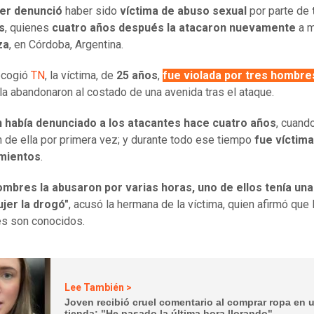
er denunció
haber sido
víctima de abuso sexual
por parte de
s
, quienes
cuatro años después
la atacaron nuevamente
a m
za
, en Córdoba, Argentina.
ecogió
TN
, la víctima, de
25 años
,
fue violada por tres hombre
la abandonaron al costado de una avenida tras el ataque.
n había denunciado a los atacantes hace cuatro años
, cuand
 de ella por primera vez; y durante todo ese tiempo
fue víctima
mientos
.
mbres la abusaron por varias horas, uno de ellos tenía una 
jer la drogó"
, acusó la hermana de la víctima, quien afirmó que 
s son conocidos.
Lee También >
Joven recibió cruel comentario al comprar ropa en 
tienda: "He pasado la última hora llorando"