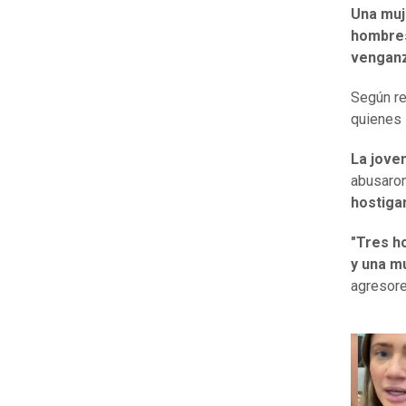
Una muj
hombre
vengan
Según r
quienes 
La jove
abusaron
hostiga
"Tres ho
y una mu
agresore