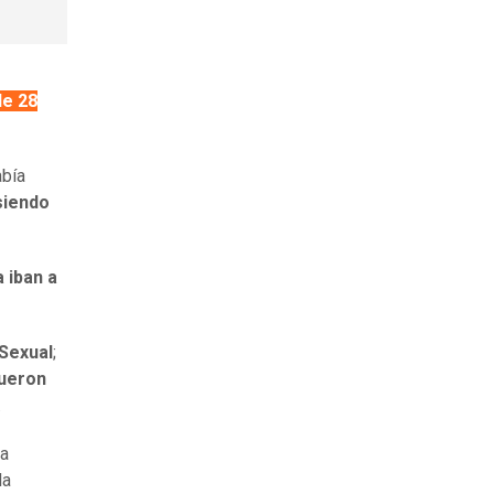
e 28
abía
siendo
a iban a
 Sexual
;
ueron
.
na
la