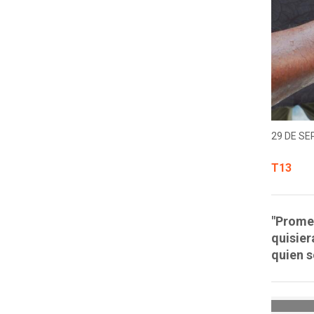
29 DE SE
T13
"Promet
quisier
quien s