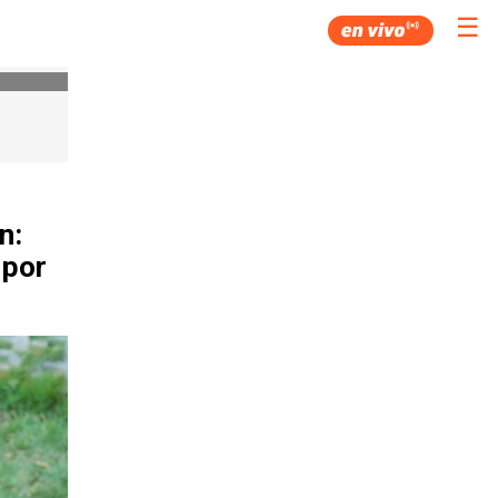
☰
n:
 por