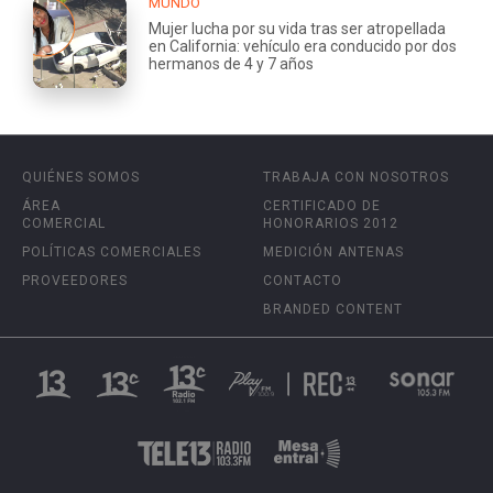
MUNDO
Mujer lucha por su vida tras ser atropellada
en California: vehículo era conducido por dos
hermanos de 4 y 7 años
QUIÉNES SOMOS
TRABAJA CON NOSOTROS
ÁREA
CERTIFICADO DE
COMERCIAL
HONORARIOS 2012
POLÍTICAS COMERCIALES
MEDICIÓN ANTENAS
PROVEEDORES
CONTACTO
BRANDED CONTENT