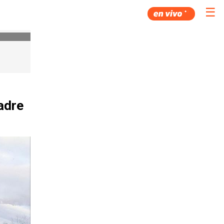
☰
adre