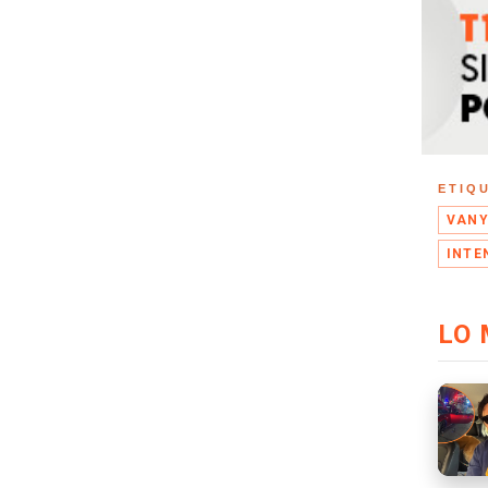
ETIQ
VANY
INTE
LO 