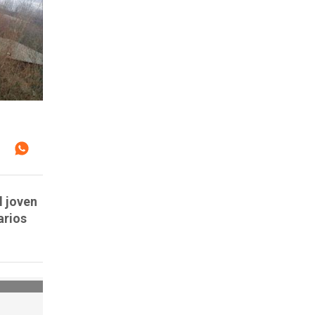
l joven
arios