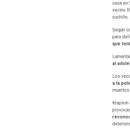
casa en 
vecino R
cuchillo.
Según c
para def
que tení
Lamentab
al adol
Los vec
a la poli
muertos
Krapivin
provocad
reconoc
deterior