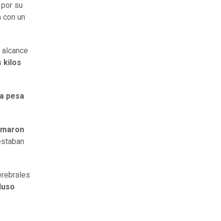
 por su
a con un
u alcance
 kilos
la pesa
lamaron
estaban
erebrales
luso