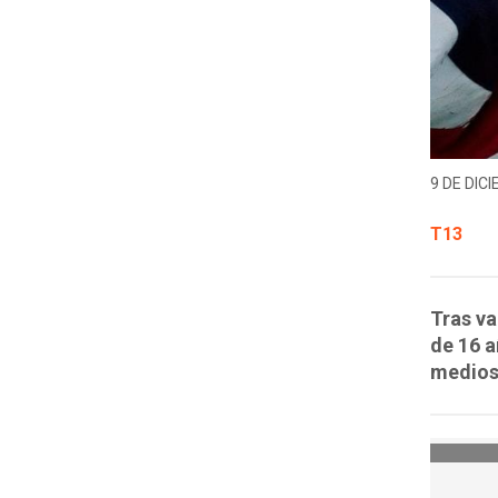
9 DE DICI
T13
Tras va
de 16 a
medios 