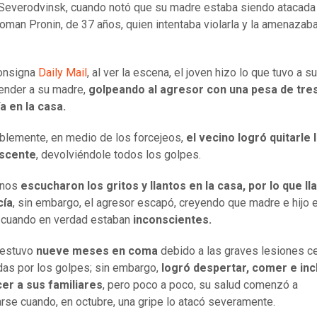
Severodvinsk, cuando notó que su madre estaba siendo atacada
oman Pronin, de 37 años, quien intentaba violarla y la amenazab
onsigna
Daily Mail
, al ver la escena, el joven hizo lo que tuvo a s
ender a su madre,
golpeando al agresor con una pesa de tres
a en la casa.
lemente, en medio de los forcejeos,
el vecino logró quitarle 
escente
, devolviéndole todos los golpes.
inos
escucharon los gritos y llantos en la casa, por lo que l
cía
, sin embargo, el agresor escapó, creyendo que madre e hijo 
 cuando en verdad estaban
inconscientes.
 estuvo
nueve meses en coma
debido a las graves lesiones c
as por los golpes; sin embargo,
logró despertar, comer e inc
er a sus familiares
, pero poco a poco, su salud comenzó a
arse cuando, en octubre, una gripe lo atacó severamente.