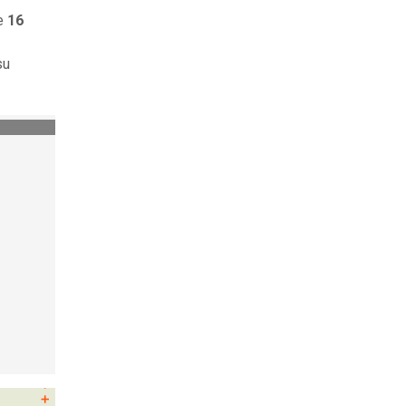
de
16
s
su