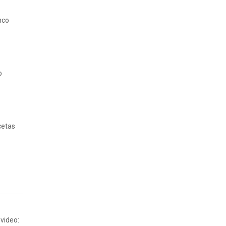
nco
o
cetas
video: