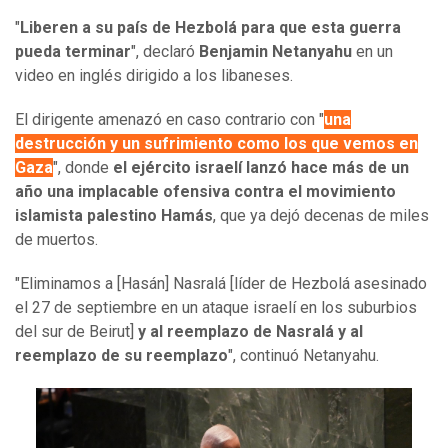
"
Liberen a su país de Hezbolá para que esta guerra
pueda terminar
", declaró
Benjamin Netanyahu
en un
video en inglés dirigido a los libaneses.
El dirigente amenazó en caso contrario con "
una
destrucción y un sufrimiento como los que vemos en
Gaza
", donde
el ejército israelí lanzó hace más de un
año una implacable ofensiva contra el movimiento
islamista palestino Hamás
, que ya dejó decenas de miles
de muertos.
"Eliminamos a [Hasán] Nasralá [líder de Hezbolá asesinado
el 27 de septiembre en un ataque israelí en los suburbios
del sur de Beirut]
y al reemplazo de Nasralá y al
reemplazo de su reemplazo
", continuó Netanyahu.