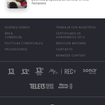
femenino
QUIÉNES SOMOS
TRABAJA CON NOSOTROS
ÁREA
CERTIFICADO DE
COMERCIAL
HONORARIOS 2012
POLÍTICAS COMERCIALES
MEDICIÓN ANTENAS
PROVEEDORES
CONTACTO
BRANDED CONTENT