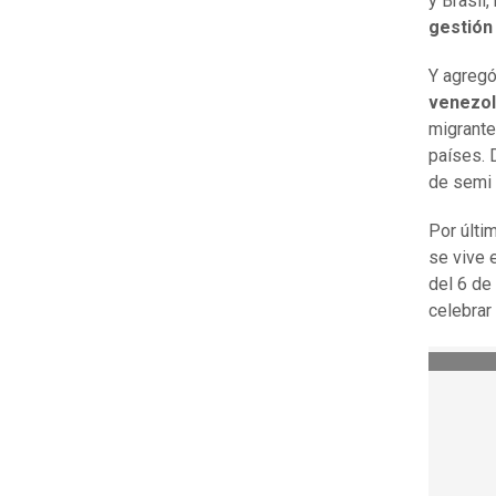
y Brasil
gestión
Y agregó
venezol
migrante
países. 
de semi 
Por últi
se vive 
del 6 de
celebrar