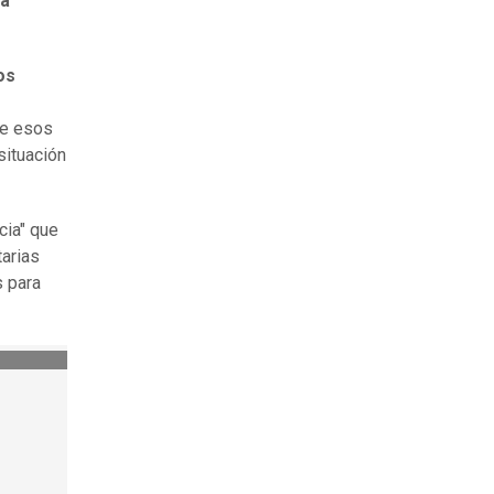
la
os
de esos
situación
cia" que
tarias
s para