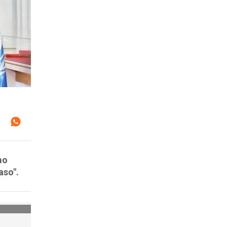
mo
aso".