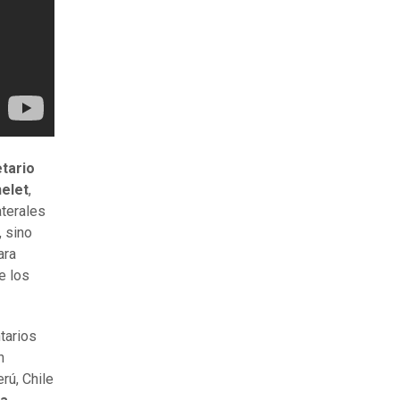
tario
helet
,
aterales
, sino
ara
e los
tarios
n
rú, Chile