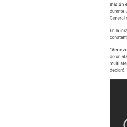
misión 
durante 
General 
En la in
constant
"Venezu
de un at
multilat
declaró.