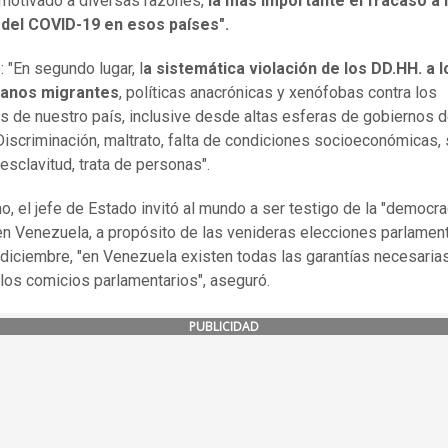
, motivado a diversas razones,
la más importante el fracaso a 
 del COVID-19 en esos países".
: "En segundo lugar, l
a sistemática violación de los DD.HH. a l
anos migrantes
, políticas anacrónicas y xenófobas contra los
s de nuestro país, inclusive desde altas esferas de gobiernos 
Discriminación, maltrato, falta de condiciones socioeconómicas, 
esclavitud, trata de personas".
mo, el jefe de Estado invitó al mundo a ser testigo de la "democra
en Venezuela, a propósito de las venideras elecciones parlamen
 diciembre, "en Venezuela existen todas las garantías necesaria
 los comicios parlamentarios", aseguró.
PUBLICIDAD