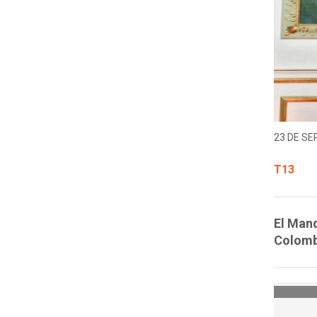
23 DE SE
T13
El Mand
Colombi