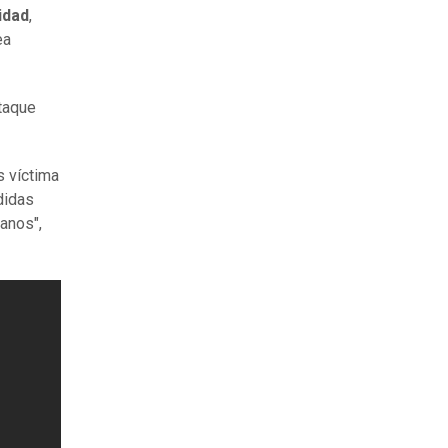
idad
,
ea
ataque
s víctima
didas
anos",