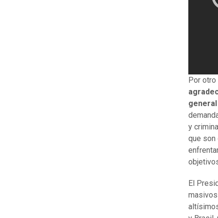
Por otro
agradec
general
demandan
y crimin
que son 
enfrenta
objetivos
El Presi
masivos 
altísimo