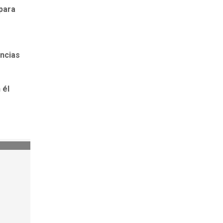
 para
ncias
 él