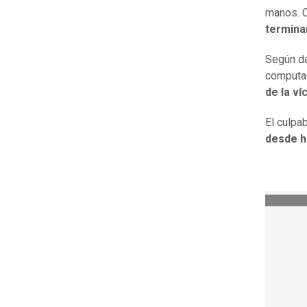
manos. 
termina
Según d
computad
de la v
El culpa
desde h