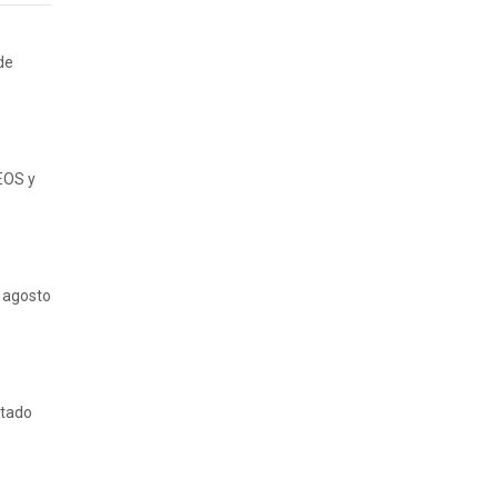
de
EOS y
e agosto
ltado