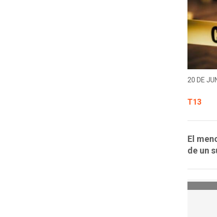
20 DE JUN
T13
El meno
de un s