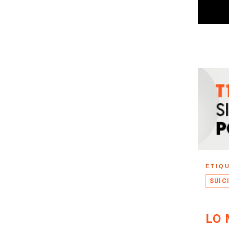
ETIQ
SUIC
LO 