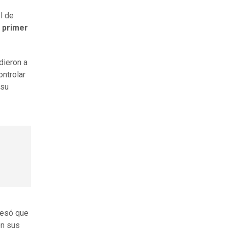
l de
 primer
dieron a
ontrolar
 su
fesó que
on sus