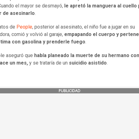
Cuando el mayor se desmayó,
le apretó la manguera al cuello
r de asesinarlo
.
atos de
People
, posterior al asesinato, el niño fue a jugar en su
ora, comió y volvió al garaje,
empapando el cuerpo y pertene
íctima con gasolina y prenderle fuego
.
ble aseguró que
había planeado la muerte de su hermano con
ace un mes,
y se trataría de un
suicidio asistido
.
PUBLICIDAD