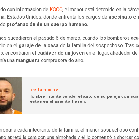
do con información de
KOCO
, el menor está detenido en la cárce
ma
, Estados Unidos, donde enfrenta los cargos de
asesinato en
 de
profanación de un cuerpo humano.
os sucedieron el pasado 6 de marzo, cuando los bomberos acu
dio en el
garaje de la casa
de la familia del sospechoso. Tras c
as, encontraron el
cadáver de un joven
en el lugar, alrededor de
enía una
manguera
compresora de aire.
Lee También >
Hombre intenta vender el auto de su pareja con sus
restos en el asiento trasero
errogar a cada integrante de la familia, el menor sospechoso con
no apretó la cara con una almohada y él lo comenzó a ahorcar c