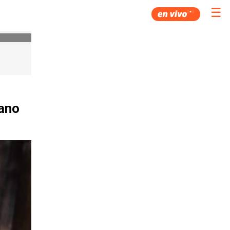
☰
mano