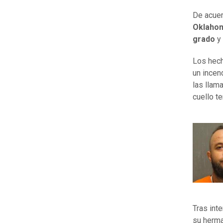
De acuer
Oklaho
grado
y
Los hech
un incen
las llam
cuello t
Tras int
su herma