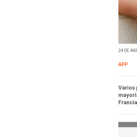
24 DE ABR
AFP
Varios 
mayoría
Francia