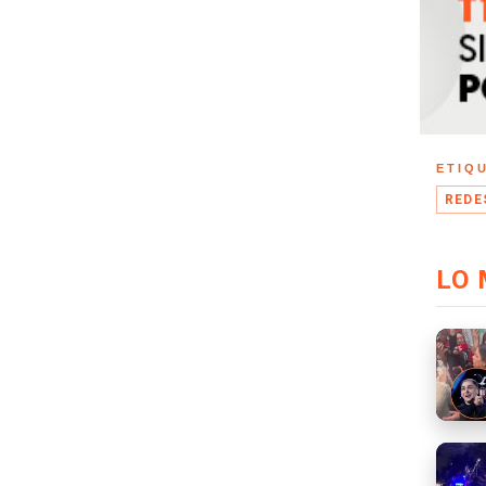
ETIQ
REDE
LO 