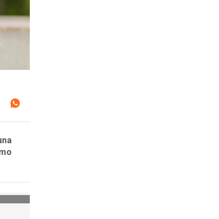
una
omo