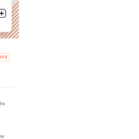
ÑOS
cho
na: