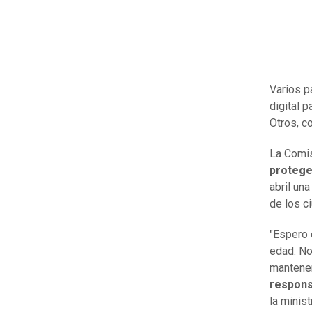
Varios p
digital 
Otros, c
La Comis
protege
abril un
de los c
"Espero 
edad. No
mantener
respons
la minis