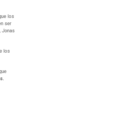
que los
n ser
o, Jonas
e los
 que
s.