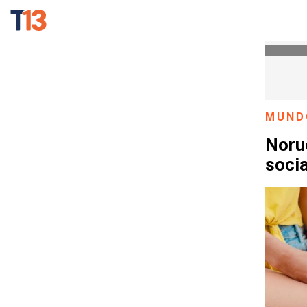
MUND
Norue
soci