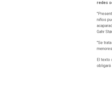
redes s
"Present
niños pu
acaparad
Gahr Stø
"Se trat
menores,
El texto
obligará