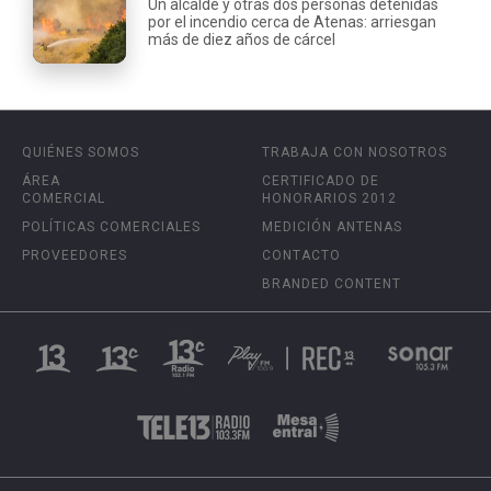
Un alcalde y otras dos personas detenidas
por el incendio cerca de Atenas: arriesgan
más de diez años de cárcel
QUIÉNES SOMOS
TRABAJA CON NOSOTROS
ÁREA
CERTIFICADO DE
COMERCIAL
HONORARIOS 2012
POLÍTICAS COMERCIALES
MEDICIÓN ANTENAS
PROVEEDORES
CONTACTO
BRANDED CONTENT