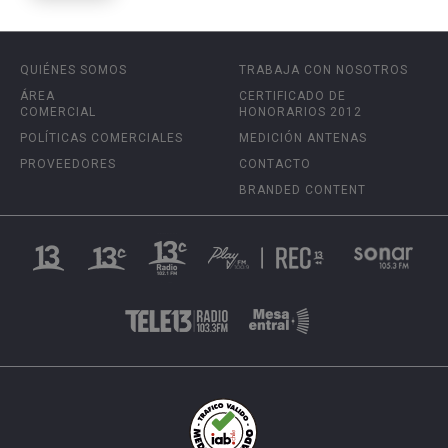
QUIÉNES SOMOS
TRABAJA CON NOSOTROS
ÁREA
CERTIFICADO DE
COMERCIAL
HONORARIOS 2012
POLÍTICAS COMERCIALES
MEDICIÓN ANTENAS
PROVEEDORES
CONTACTO
BRANDED CONTENT