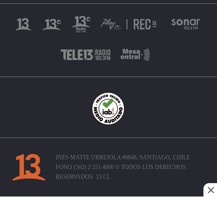
INÉS MATTE URREJOLA #0848, SANTIAGO, CHILE
FONO (562) 2 251 4000 © TODOS LOS DERECHOS
RESERVADOS. 13.CL