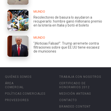
MUNDO
Recolectores de basura lo ayudaron a
recuperarlo: hombre ganó millonario premio
en la lotería en Italia y botó el boleto
MUNDO
"¡Noticias Falsas!": Trump arremete contra
filtraciones sobre que EE.UU tiene escasez
de municiones
QUIÉNES SOMOS
TRABAJA CON NOSOTROS
ÁREA
CERTIFICADO DE
COMERCIAL
HONORARIOS 2012
POLÍTICAS COMERCIALES
MEDICIÓN ANTENAS
PROVEEDORES
CONTACTO
BRANDED CONTENT