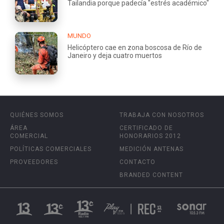
Tailandia porque padecía "estrés académico"
MUNDO
Helicóptero cae en zona boscosa de Río de
Janeiro y deja cuatro muertos
QUIÉNES SOMOS
TRABAJA CON NOSOTROS
ÁREA
CERTIFICADO DE
COMERCIAL
HONORARIOS 2012
POLÍTICAS COMERCIALES
MEDICIÓN ANTENAS
PROVEEDORES
CONTACTO
BRANDED CONTENT