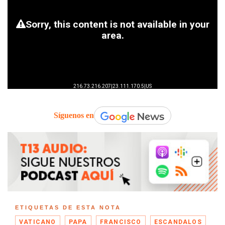
Síguenos en
ETIQUETAS DE ESTA NOTA
VATICANO
PAPA
FRANCISCO
ESCANDALOS