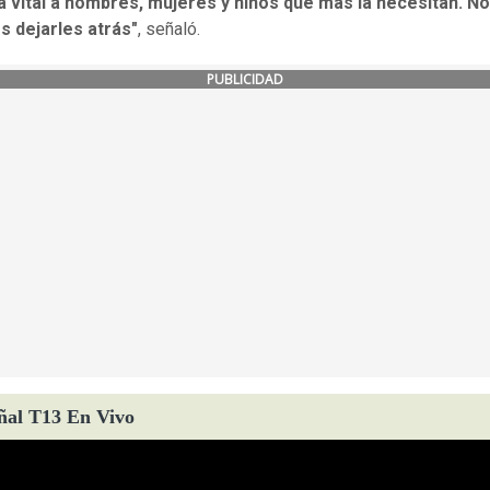
a vital a hombres, mujeres y niños que más la necesitan. No
 dejarles atrás"
, señaló.
PUBLICIDAD
ñal T13 En Vivo