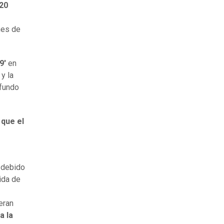
120
nes de
9'
en
y la
ofundo
que el
o debido
ida de
eran
a la