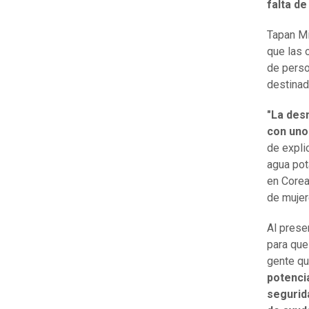
falta de
Tapan Mi
que las 
de perso
destinad
"La des
con uno 
de expli
agua pot
en Corea
de mujer
Al prese
para que
gente qu
potenci
segurid