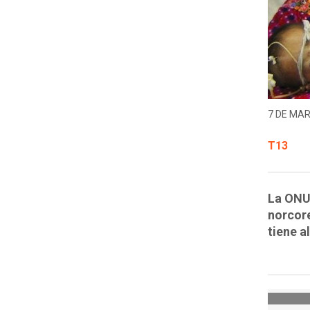
7 DE MAR
T13
La ONU 
norcore
tiene a