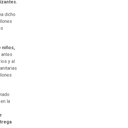
lizantes.
 ha dicho
illones
es
 niños,
, antes
ios y al
anitarias
llones
amado
en la
e
ntrega