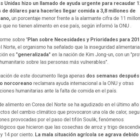
s Unidas hizo un llamado de ayuda urgente para recaudar 
 de dólares para hacerles llegar comida a 3,8 millones de
ano,
un porcentaje menor frente a la alarmante cifra de 11 millo
 que no tienen alimento en ese país, según informó la ONU .
nforme sobre
'Plan sobre Necesidades y Prioridades para 201
l Norte, el organismo ha señalado que la inseguridad alimentaria 
ción es
"generalizada"
en la nación de Kim Jong-un, con un "pr
humanitario sobre las personas más vulnerables".
cación de este documento llega apenas
dos semanas después 
no norcoreano
reclamara ayuda internacional a la ONU y otras
ciones humanitarias ante la falta de comida en el país.
 de alimento en Corea del Norte se ha agudizado en el último añ
ectos del cambio climático que provocaron una ola de calor, segu
ones provocadas por el paso del tifón Soulik, fenómenos
ógicos que hicieron que las cosechas de arroz y trigo descendi
y 14 por ciento.
La mala situación agrícola se agrava debido 