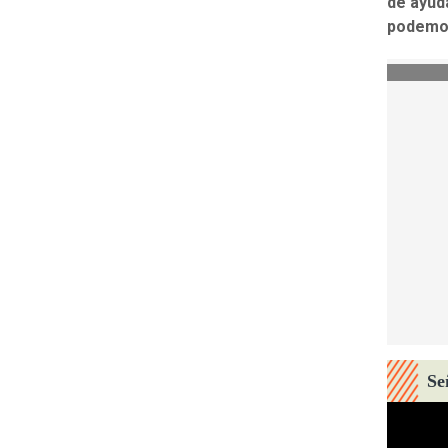
de ayud
podemos
Se