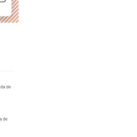
nda de
ia de