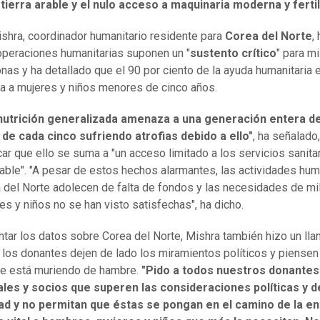
 tierra arable y el nulo acceso a maquinaria moderna y ferti
shra, coordinador humanitario residente para
Corea del Norte
,
operaciones humanitarias suponen un "
sustento crítico
" para m
nas y ha detallado que el 90 por ciento de la ayuda humanitaria 
a a mujeres y niños menores de cinco años.
nutrición generalizada amenaza a una generación entera de
de cada cinco sufriendo atrofias debido a ello"
, ha señalado
car que ello se suma a "un acceso limitado a los servicios sanitar
able". "A pesar de estos hechos alarmantes, las actividades hum
 del Norte adolecen de falta de fondos y las necesidades de mi
es y niños no se han visto satisfechas", ha dicho.
ntar los datos sobre Corea del Norte, Mishra también hizo un ll
 los donantes dejen de lado los miramientos políticos y piensen 
e está muriendo de hambre.
"Pido a todos nuestros donantes
ales y socios que superen las consideraciones políticas y d
ad y no permitan que éstas se pongan en el camino de la e