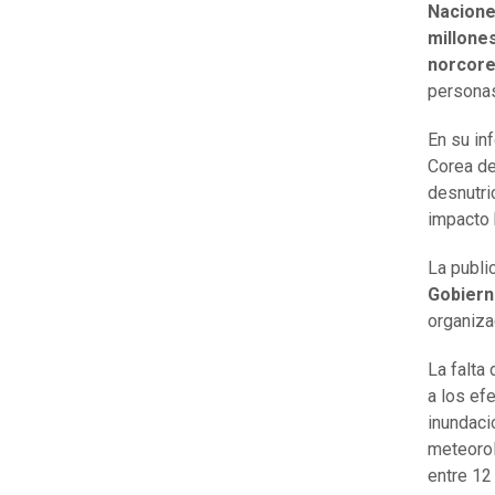
Nacione
millones
norcore
personas
En su i
Corea de
desnutri
impacto 
La publi
Gobier
organiza
La falta
a los ef
inundaci
meteorol
entre 12 