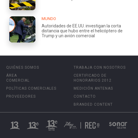
MUNDO
Autoridades de EE.UU. investigan la corta
distancia que hubo entre el helicóptero de
Trump y un avión comercial
QUIÉNES SOMOS
TRABAJA CON NOSOTROS
ÁREA
CERTIFICADO DE
COMERCIAL
HONORARIOS 2012
POLÍTICAS COMERCIALES
MEDICIÓN ANTENAS
PROVEEDORES
CONTACTO
BRANDED CONTENT