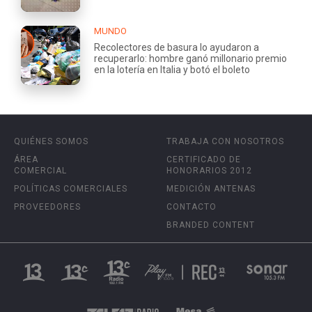
MUNDO
Recolectores de basura lo ayudaron a
recuperarlo: hombre ganó millonario premio
en la lotería en Italia y botó el boleto
QUIÉNES SOMOS
TRABAJA CON NOSOTROS
ÁREA
CERTIFICADO DE
COMERCIAL
HONORARIOS 2012
POLÍTICAS COMERCIALES
MEDICIÓN ANTENAS
PROVEEDORES
CONTACTO
BRANDED CONTENT