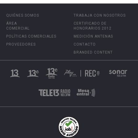
QUIÉNES SOMOS
TRABAJA CON NOSOTROS
ÁREA
CERTIFICADO DE
COMERCIAL
HONORARIOS 2012
POLÍTICAS COMERCIALES
MEDICIÓN ANTENAS
PROVEEDORES
CONTACTO
BRANDED CONTENT