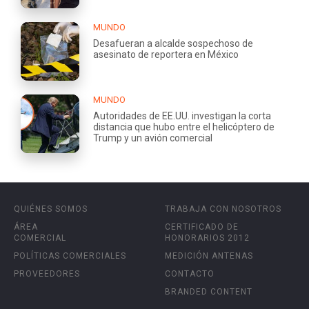
MUNDO
Desafueran a alcalde sospechoso de
asesinato de reportera en México
MUNDO
Autoridades de EE.UU. investigan la corta
distancia que hubo entre el helicóptero de
Trump y un avión comercial
QUIÉNES SOMOS
TRABAJA CON NOSOTROS
ÁREA
CERTIFICADO DE
COMERCIAL
HONORARIOS 2012
POLÍTICAS COMERCIALES
MEDICIÓN ANTENAS
PROVEEDORES
CONTACTO
BRANDED CONTENT