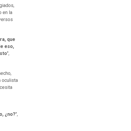
giados,
o en la
versos
ra, que
de eso,
usto
",
hecho,
n oculista
cesita
o, ¿no?
",