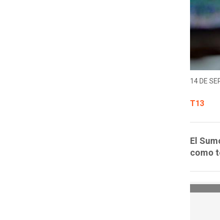
14 DE SE
T13
El Sumo
como t