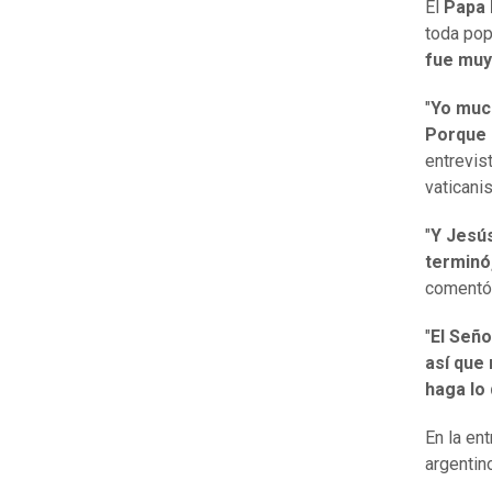
El
Papa 
toda pop
fue muy
"
Yo muc
Porque 
entrevis
vaticani
"
Y Jesú
terminó
comentó 
"
El Seño
así que
haga lo
En la en
argentin