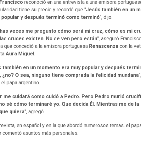
Francisco
reconoció en una entrevista a una emisora portugues
ularidad tiene su precio y recordó que "
Jesús también en un 
 popular y después terminó como terminó
", dijo.
has veces me pregunto cómo será mi cruz, cómo es mi cru
las cruces existen. No se ven pero están
", aseguró Francisc
ta que concedió a la emisora portuguesa
Renascenza
con la ve
sta
Aura Miguel
.
s también en un momento era muy popular y después term
, ¿no? O sea, ninguno tiene comprada la felicidad mundana
"
el papa argentino.
r me cuidará como cuidó a Pedro. Pero Pedro murió crucif
 no sé cómo terminaré yo. Que decida Él. Mientras me de la 
 que quiera
", agregó.
trevista, en español y en la que abordó numerosos temas, el pap
o comentó asuntos más personales.