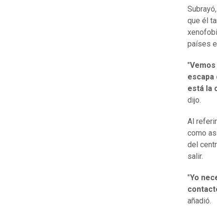
Subrayó,
que él t
xenofobi
países e
"
Vemos e
escapa 
está la
dijo.
Al referi
como asi
del cent
salir.
"
Yo nece
contact
añadió.