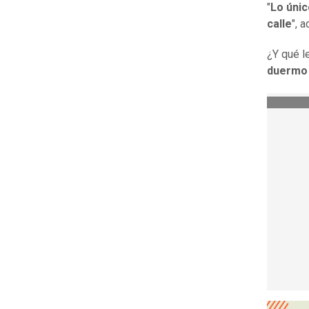
"
Lo únic
calle
", a
¿Y qué le
duermo 