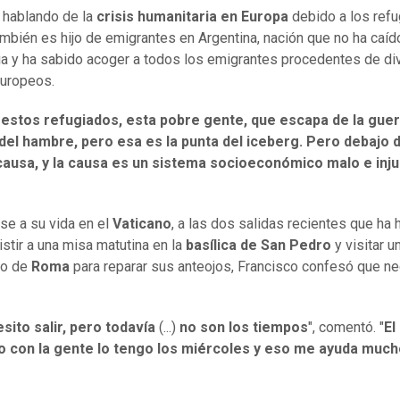
 hablando de la
crisis humanitaria en Europa
debido a los refu
ambién es hijo de emigrantes en Argentina, nación que no ha caíd
a y ha sabido acoger a todos los emigrantes procedentes de di
uropeos.
stos refugiados, esta pobre gente, que escapa de la guer
del hambre, pero esa es la punta del iceberg. Pero debajo 
 causa, y la causa es un sistema socioeconómico malo e inj
rse a su vida en el
Vaticano
, a las dos salidas recientes que ha 
stir a una misa matutina en la
basílica de San Pedro
y visitar u
ro de
Roma
para reparar sus anteojos, Francisco confesó que ne
sito salir, pero todavía
(...)
no son los tiempos
", comentó. "
El
o con la gente lo tengo los miércoles y eso me ayuda much