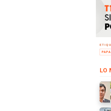
ETIQ
PAPA
LO 