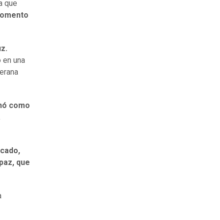
a que
momento
z.
o en una
terana
inó como
,
icado,
paz, que
a