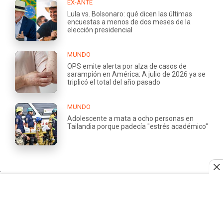
EX-ANTE
Lula vs. Bolsonaro: qué dicen las últimas
encuestas a menos de dos meses de la
elección presidencial
MUNDO
OPS emite alerta por alza de casos de
sarampión en América: A julio de 2026 ya se
triplicó el total del año pasado
MUNDO
Adolescente a mata a ocho personas en
Tailandia porque padecía "estrés académico"
QUIÉNES
TRABAJA
SOMOS
CON
NOSOTROS
ÁREA
COMERCIAL
CERTIFICADO