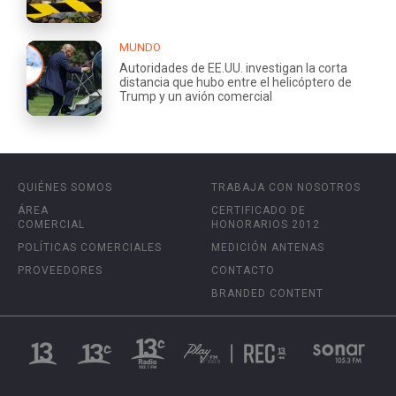
MUNDO
Autoridades de EE.UU. investigan la corta
distancia que hubo entre el helicóptero de
Trump y un avión comercial
QUIÉNES SOMOS
TRABAJA CON NOSOTROS
ÁREA
CERTIFICADO DE
COMERCIAL
HONORARIOS 2012
POLÍTICAS COMERCIALES
MEDICIÓN ANTENAS
PROVEEDORES
CONTACTO
BRANDED CONTENT