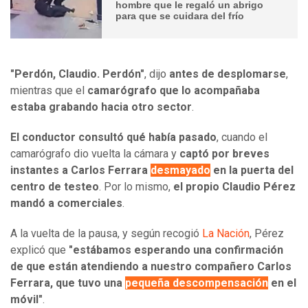
hombre que le regaló un abrigo
para que se cuidara del frío
"Perdón, Claudio. Perdón"
, dijo
antes
de desplomarse
,
mientras que el
camarógrafo que lo acompañaba
estaba grabando hacia otro sector
.
El conductor consultó qué había pasado
, cuando el
camarógrafo dio vuelta la cámara y
captó por breves
instantes a Carlos Ferrara
desmayado
en la puerta del
centro de testeo
. Por lo mismo,
el propio Claudio Pérez
mandó a comerciales
.
A la vuelta de la pausa, y según recogió
La Nación
, Pérez
explicó que
"estábamos esperando una confirmación
de que están atendiendo a nuestro compañero Carlos
Ferrara, que tuvo una
pequeña descompensación
en el
móvil"
.