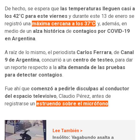
De hecho, se espera que
las temperaturas lleguen casi a
los 42°C para este viernes
y durante este 13 de enero se
registró una
máxima cercana a los 37°C
; y, además, en
medio de un
alza histórica
de
contagios por COVID-19
en Argentina
.
A raíz de lo mismo, el periodista
Carlos Ferrara
, de
Canal
9 de Argentina
, concurrió a un
centro de testeo
, para dar
un reporte respecto a la
alta demanda de las pruebas
para detectar contagios
.
Fue ahí que
comenzó a pedirle disculpas al conductor
del espacio televisivo
, Claudio Pérez, antes de
registrarse un
estruendo sobre el micrófono
.
Lee También >
Insólito: Vagabundo asalta a