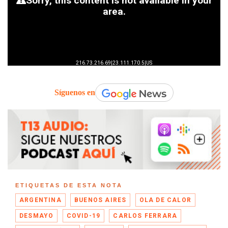
Síguenos en
ETIQUETAS DE ESTA NOTA
ARGENTINA
BUENOS AIRES
OLA DE CALOR
DESMAYO
COVID-19
CARLOS FERRARA