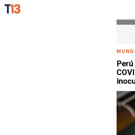
MUND
Perú 
COVID
inoc