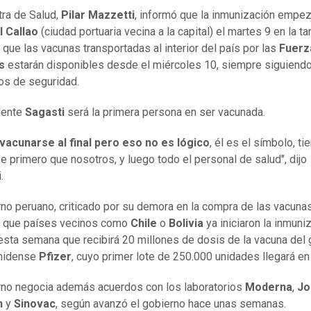
tra de Salud,
Pilar Mazzetti
, informó que la inmunización empez
l Callao
(ciudad portuaria vecina a la capital) el martes 9 en la ta
 que las vacunas transportadas al interior del país por las
Fuerz
as
estarán disponibles desde el miércoles 10, siempre siguiendo
os de seguridad.
dente
Sagasti
será la primera persona en ser vacunada.
vacunarse al final pero eso no es lógico
, él es el símbolo, ti
e primero que nosotros, y luego todo el personal de salud", dijo
.
rno peruano, criticado por su demora en la compra de las vacuna
s que países vecinos como
Chile
o
Bolivia
ya iniciaron la inmuni
esta semana que recibirá 20 millones de dosis de la vacuna del
nidense
Pfizer
, cuyo primer lote de 250.000 unidades llegará en
rno negocia además acuerdos con los laboratorios
Moderna
,
Jo
n
y
Sinovac
, según avanzó el gobierno hace unas semanas.