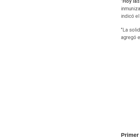
"
Hoy las
inmuniza
indicó el
"La soli
agregó e
Primer