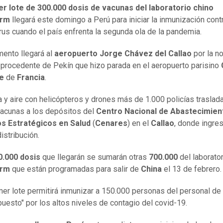
er lote de 300.000 dosis de vacunas del laboratorio chino
arm
llegará este domingo a Perú para iniciar la inmunización contr
rus cuando el país enfrenta la segunda ola de la pandemia.
mento llegará al
aeropuerto Jorge
Chávez del Callao
por la n
 procedente de Pekín que hizo parada en el aeropuerto parisino
le
de
Francia
.
ra y aire con helicópteros y drones más de 1.000 policías traslada
vacunas a los depósitos del
Centro Nacional de Abastecimien
s Estratégicos en Salud
(
Cenares
) en el
Callao
, donde ingre
istribución.
0.000 dosis
que llegarán se sumarán otras
700.000
del laborato
arm
que están programadas para salir de
China
el 13 de febrero.
mer lote permitirá inmunizar a 150.000 personas del personal de
uesto" por los altos niveles de contagio del covid-19.