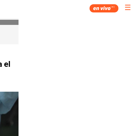
☰
 el