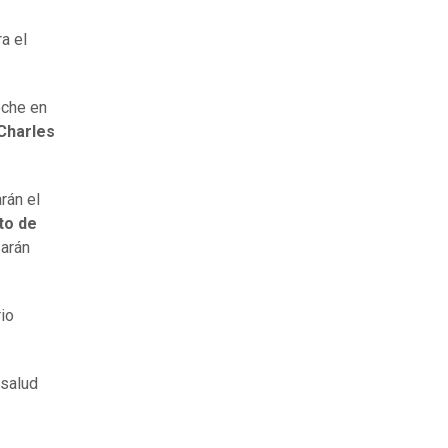
a el
oche en
Charles
rán el
to de
sarán
rio
 salud