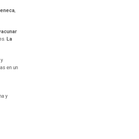
Zeneca
,
 vacunar
es.
La
y
das en un
ma y