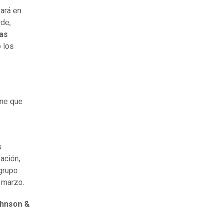
ará en
rde,
as
 los
ene que
s
zación,
 grupo
 marzo.
hnson &