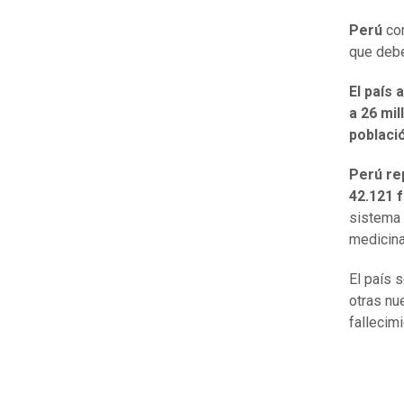
Perú
co
que debe
El país 
a 26 mi
poblaci
Perú re
42.121 
sistema 
medicina
El país 
otras nu
fallecim