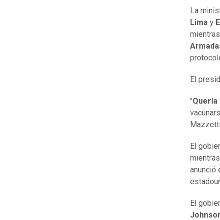
La minis
Lima
y
E
mientras
Armad
protocol
El presi
"
Quería 
vacunars
Mazzetti
El gobie
mientra
anunció 
estadou
El gobie
Johnso