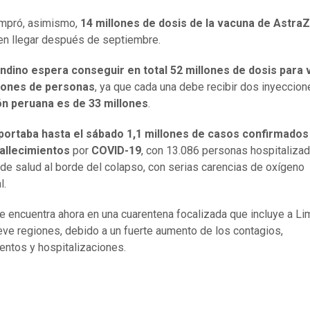
mpró, asimismo,
14 millones de dosis de la vacuna de Astra
n llegar después de septiembre.
andino espera conseguir en total 52 millones de dosis para
llones de personas
, ya que cada una debe recibir dos inyeccion
ón peruana es de 33 millones
.
portaba hasta el sábado 1,1 millones de casos confirmados
fallecimientos
por
COVID-19
, con 13.086 personas hospitaliza
de salud al borde del colapso, con serias carencias de oxígeno
l.
se encuentra ahora en una cuarentena focalizada que incluye a Li
eve regiones, debido a un fuerte aumento de los contagios,
ientos y hospitalizaciones.