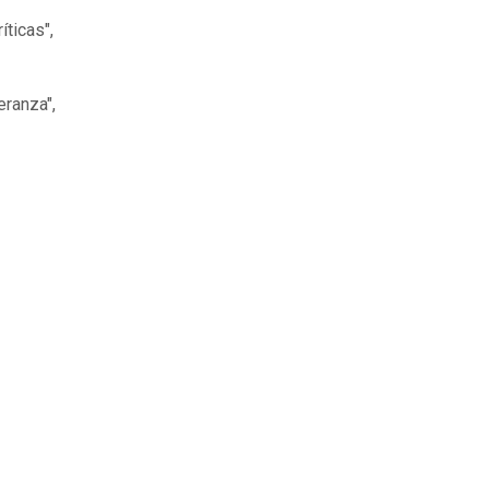
íticas",
eranza",