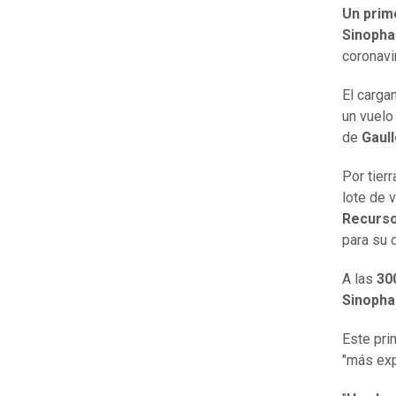
Un prim
Sinoph
coronavi
El carga
un vuelo
de
Gaul
Por tier
lote de 
Recurso
para su d
A las
30
Sinoph
Este pri
"más exp