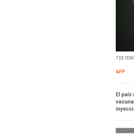
7 DE FEB
AFP
El país
vacunar
inyecci