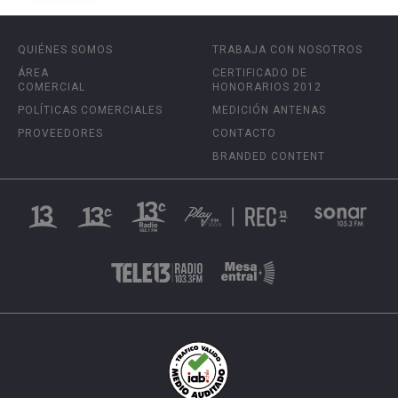
QUIÉNES SOMOS
TRABAJA CON NOSOTROS
ÁREA
CERTIFICADO DE
COMERCIAL
HONORARIOS 2012
POLÍTICAS COMERCIALES
MEDICIÓN ANTENAS
PROVEEDORES
CONTACTO
BRANDED CONTENT