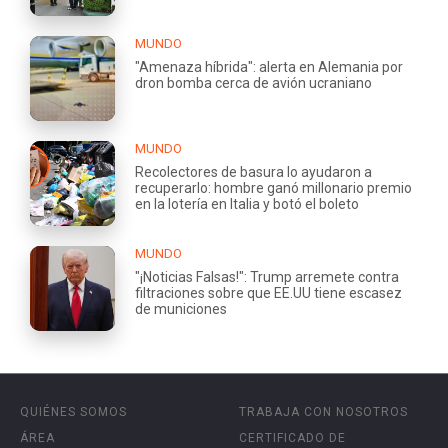
MUNDO
"Amenaza híbrida": alerta en Alemania por
dron bomba cerca de avión ucraniano
MUNDO
Recolectores de basura lo ayudaron a
recuperarlo: hombre ganó millonario premio
en la lotería en Italia y botó el boleto
MUNDO
"¡Noticias Falsas!": Trump arremete contra
filtraciones sobre que EE.UU tiene escasez
de municiones
QUIÉNES SOMOS
TRABAJA CON NOSOTROS
ÁREA
CERTIFICADO DE